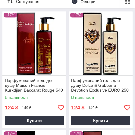
Сортування
0
Фільтри
–17%
–17%
Парфумований гель для
Парфумований гель для
душу Maison Francis
душу Dolce & Gabbana
Kurkdjian Baccarat Rouge 540
Devotion Exclusive EURO 250
Extrait De Parfum Exclusive
мл
В наявності
В наявності
EURO 250 мл
124
124
₴
₴
149 ₴
149 ₴
Купити
Купити
–17%
–17%