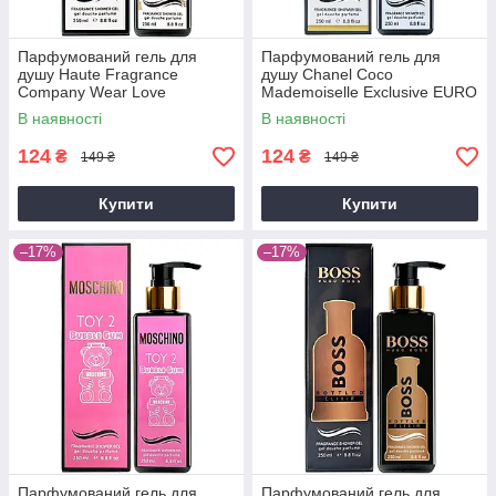
Парфумований гель для
Парфумований гель для
душу Haute Fragrance
душу Chanel Coco
Company Wear Love
Mademoiselle Exclusive EURO
Everywhere Exclusive EURO
250 мл
В наявності
В наявності
250 мл
124
124
₴
₴
149 ₴
149 ₴
Купити
Купити
–17%
–17%
Парфумований гель для
Парфумований гель для