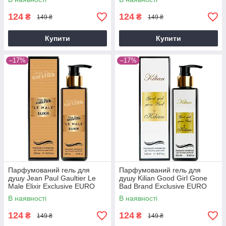
124
124
₴
₴
149 ₴
149 ₴
Купити
Купити
–17%
–17%
Парфумований гель для
Парфумований гель для
душу Jean Paul Gaultier Le
душу Kilian Good Girl Gone
Male Elixir Exclusive EURO
Bad Brand Exclusive EURO
250 мл
250 мл
В наявності
В наявності
124
124
₴
₴
149 ₴
149 ₴