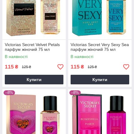
Victorias Secret Velvet Petals
Victorias Secret Very Sexy Sea
парфум жіночий 75 мл
парфум жіночий 75 мл
В наявності
В наявності
115
115
₴
₴
125 ₴
125 ₴
Купити
Купити
–8%
–8%