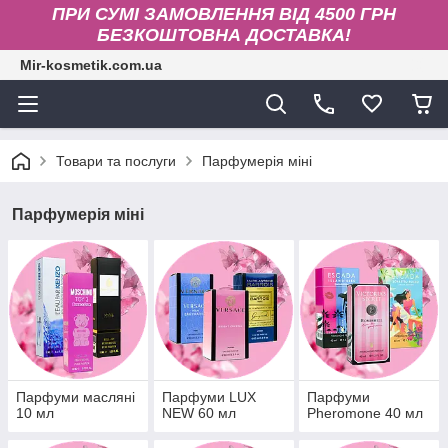
ПРИ СУМІ ЗАМОВЛЕННЯ ВІД 4500 ГРН
БЕЗКОШТОВНА ДОСТАВКА!
Mir-kosmetik.com.ua
Товари та послуги
Парфумерія міні
Парфумерія міні
Парфуми масляні
Парфуми LUX
Парфуми
10 мл
NEW 60 мл
Pheromone 40 мл