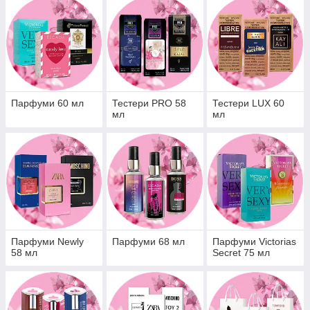
Парфуми 60 мл
Тестери PRO 58
Тестери LUX 60
мл
мл
Парфуми Newly
Парфуми 68 мл
Парфуми Victorias
58 мл
Secret 75 мл