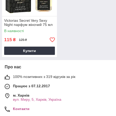
Victorias Secret Very Sexy
Night парфум жіночий 75 мл
В наявності
115
₴
125 ₴
Купити
Про нас
100% позитивних з 319 відгуків за рік
Працює з 07.12.2017
м. Харків
вул. Миру, 5, Харків, Україна
Контакти