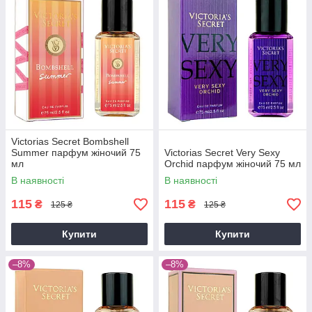
Victorias Secret Bombshell
Summer парфум жіночий 75
Victorias Secret Very Sexy
мл
Orchid парфум жіночий 75 мл
В наявності
В наявності
115
115
₴
₴
125 ₴
125 ₴
Купити
Купити
–8%
–8%