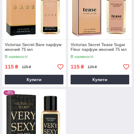
Victorias Secret Bare парфум
Victorias Secret Tease Sugar
жіночий 75 мл
Fleur парфум жіночий 75 мл
В наявності
В наявності
115
115
₴
₴
125 ₴
125 ₴
Купити
Купити
–8%