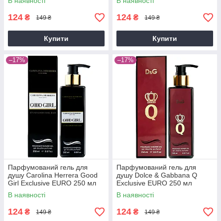
В наявності
В наявності
EURO 250 мл
124
124
₴
₴
149 ₴
149 ₴
Купити
Купити
–17%
–17%
Парфумований гель для
Парфумований гель для
душу Carolina Herrera Good
душу Dolce & Gabbana Q
Girl Exclusive EURO 250 мл
Exclusive EURO 250 мл
В наявності
В наявності
124
124
₴
₴
149 ₴
149 ₴