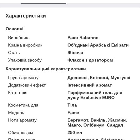
Характеристики
Основні
Виробник
Paco Rabanne
Країна виробник
Об'єднані Арабські Емірати
Стать
Жіноча
Упаковка засобу
Флакон з дозатором
Користувальницькі характеристики
Група аромату
Древесні, Квіткові, Мускусні
Додатковий ефект
Інтенсивний аромат
Категорія
Парфумований гель для
душу Exclusive EURO
Косметика для
Тіла
Мoдель
Fame
Ноти аромату
Бергамот, Ваніль, Жасмин,
Манго, Олібанум, Сандал
Об&apos;єм
250 мл
Призначення
Ароматизація, Дбайливо