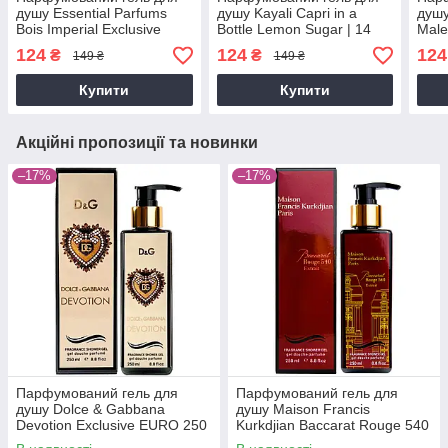
душу Essential Parfums
душу Kayali Capri in a
душу
Bois Imperial Exclusive
Bottle Lemon Sugar | 14
Male
EURO 250 мл
Exclusive EURO 250 мл
250 
124
124
124
₴
₴
149 ₴
149 ₴
Купити
Купити
Акційні пропозиції та новинки
–17%
–17%
Парфумований гель для
Парфумований гель для
душу Dolce & Gabbana
душу Maison Francis
Devotion Exclusive EURO 250
Kurkdjian Baccarat Rouge 540
мл
Extrait De Parfum Exclusive