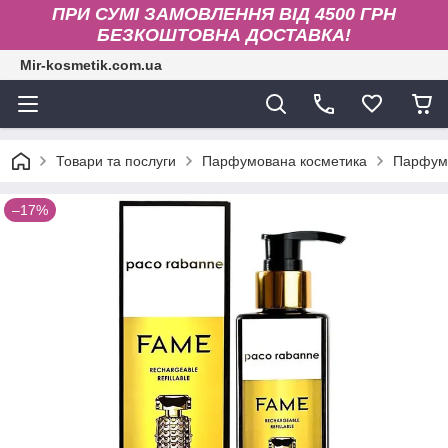
ПРИ СУМІ ЗАМОВЛЕННЯ ВІД 4500 ГРН
БЕЗКОШТОВНА ДОСТАВКА!
Mir-kosmetik.com.ua
Товари та послуги
Парфумована косметика
Парфумо
–17%