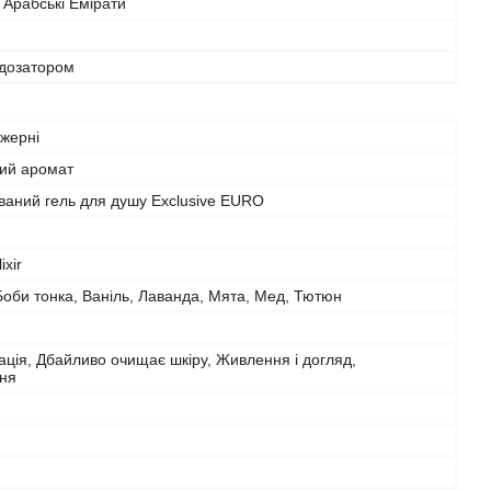
 Арабські Емірати
 дозатором
ужерні
ний аромат
аний гель для душу Exclusive EURO
ixir
Боби тонка, Ваніль, Лаванда, Мята, Мед, Тютюн
ція, Дбайливо очищає шкіру, Живлення i догляд,
ня