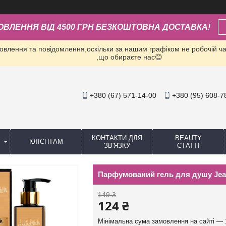
ОВЛЕННЯ ВІД 4500 ГРН БЕЗКОШТОВНА ДОСТАВКА!
влення та повідомлення,оскільки за нашим графіком не робочій час
,що обираєте нас😊
+380 (67) 571-14-00
+380 (95) 608-7
КОНТАКТИ ДЛЯ
BEAUTY
КЛІЄНТАМ
ЗВ'ЯЗКУ
СТАТТІ
Парфумований гель для душу Jean P
149 ₴
124 ₴
Мінімальна сума замовлення на сайті — 