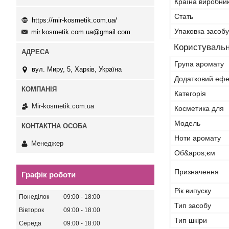
Країна виробни
Стать
https://mir-kosmetik.com.ua/
Упаковка засобу
mir.kosmetik.com.ua@gmail.com
Користувальн
Група аромату
вул. Миру, 5, Харків, Україна
Додатковий ефе
Категорія
Mir-kosmetik.com.ua
Косметика для
Мoдель
Ноти аромату
Менеджер
Об&apos;єм
Призначення
Графік роботи
Рік випуску
Понеділок
09:00
18:00
Тип засобу
Вівторок
09:00
18:00
Тип шкіри
Середа
09:00
18:00