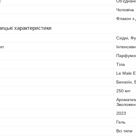
к
Об'єднані
Чоловіча
Флакон з
ицькі характеристики
Східні, Ф
кт
Інтенсив
Парфумов
Тіла
Le Male El
Бензоїн, 
250 мл
Ароматиза
Зволожен
2023
Гель
Всі типи