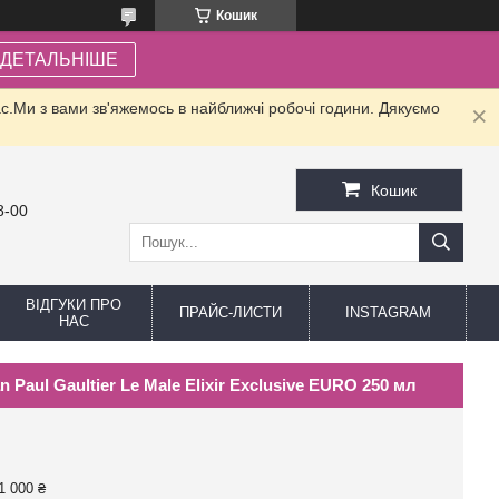
Кошик
ДЕТАЛЬНІШЕ
.Ми з вами зв'яжемось в найближчі робочі години. Дякуємо
Кошик
8-00
ВІДГУКИ ПРО
ПРАЙС-ЛИСТИ
INSTAGRAM
НАС
aul Gaultier Le Male Elixir Exclusive EURO 250 мл
1 000 ₴