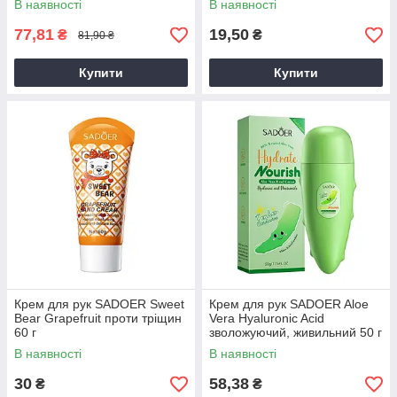
В наявності
В наявності
77,81
19,50
₴
₴
81,90 ₴
Купити
Купити
Крем для рук SADOER Sweet
Крем для рук SADOER Aloe
Bear Grapefruit проти тріщин
Vera Hyaluronic Acid
60 г
зволожуючий, живильний 50 г
В наявності
В наявності
30
58,38
₴
₴