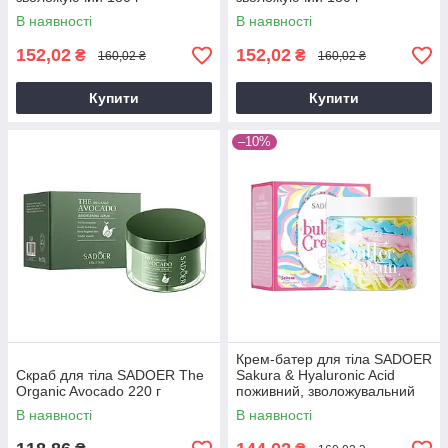
В наявності
В наявності
152,02
152,02
₴
₴
160,02 ₴
160,02 ₴
Купити
Купити
–10%
Крем-батер для тіла SADOER
Скраб для тіла SADOER The
Sakura & Hyaluronic Acid
Organic Avocado 220 г
поживний, зволожувальний
180 г
В наявності
В наявності