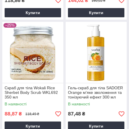
118,86
144,02
₴
₴
160,02 ₴
Купити
Купити
–25%
Скраб для тіла Wokali Rice
Гель-скраб для тіла SADOER
Sherbet Body Scrub WKL692
Orange м'яке зволоження та
350 мл
тонізуючий ефект 300 мл
В наявності
В наявності
88,87
87,48
₴
₴
118,49 ₴
Купити
Купити