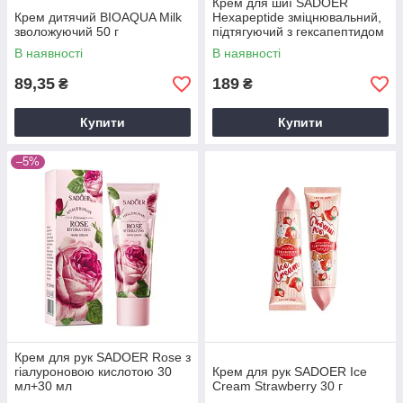
Крем для шиї SADOER
Крем дитячий BIOAQUA Milk
Hexapeptide зміцнювальний,
зволожуючий 50 г
підтягуючий з гексапептидом
50 г
В наявності
В наявності
89,35
189
₴
₴
Купити
Купити
–5%
Крем для рук SADOER Rose з
гіалуроновою кислотою 30
Крем для рук SADOER Ice
мл+30 мл
Cream Strawberry 30 г