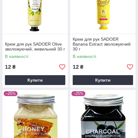
Крем для рук SADOER
Крем для рук SADOER Olive
Banana Extract зволожуючий
зволожуючий, живильний 30 г
30 г
В наявності
В наявності
12
12
₴
₴
Купити
Купити
–25%
–25%