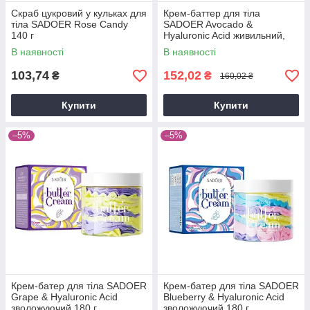
Скраб цукровий у кульках для
Крем-баттер для тіла
тіла SADOER Rose Candy
SADOER Avocado &
140 г
Hyaluronic Acid живильний,
зволожуючий 180 г
В наявності
В наявності
103,74
152,02
₴
₴
160,02 ₴
Купити
Купити
–5%
–5%
Крем-батер для тіла SADOER
Крем-батер для тіла SADOER
Grape & Hyaluronic Acid
Blueberry & Hyaluronic Acid
зволожуючий 180 г
зволожуючий 180 г