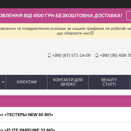
ОВЛЕННЯ ВІД 4500 ГРН БЕЗКОШТОВНА ДОСТАВКА!
влення та повідомлення,оскільки за нашим графіком не робочій час
,що обираєте нас😊
+380 (67) 571-14-00
+380 (95) 608-7
КОНТАКТИ ДЛЯ
BEAUTY
КЛІЄНТАМ
ЗВ'ЯЗКУ
СТАТТІ
ст «ТЕСТЕРЫ NEW 60 МЛ»
ст «ELITE PARFUME 33 МЛ»