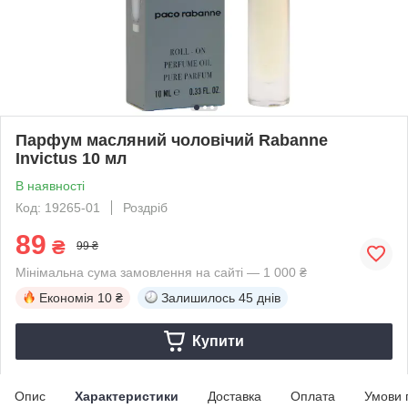
Парфум масляний чоловічий Rabanne
Invictus 10 мл
В наявності
Код: 19265-01
Роздріб
89
₴
99 ₴
Мінімальна сума замовлення на сайті — 1 000 ₴
Економія
10 ₴
Залишилось
45 днів
Купити
Опис
Характеристики
Доставка
Оплата
Умови 