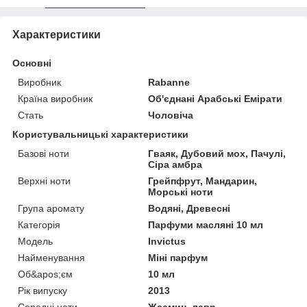
Характеристики
Основні
Виробник
Rabanne
Країна виробник
Об'єднані Арабські Емірати
Стать
Чоловіча
Користувальницькі характеристики
Базові ноти
Гваяк, Дубовий мох, Пачулі,
Сіра амбра
Верхні ноти
Грейпфрут, Мандарин,
Морські ноти
Група аромату
Водяні, Древесні
Категорія
Парфуми масляні 10 мл
Мoдель
Invictus
Найменування
Міні парфум
Об&apos;єм
10 мл
Рік випуску
2013
Середні ноти
Жасмин, лавр