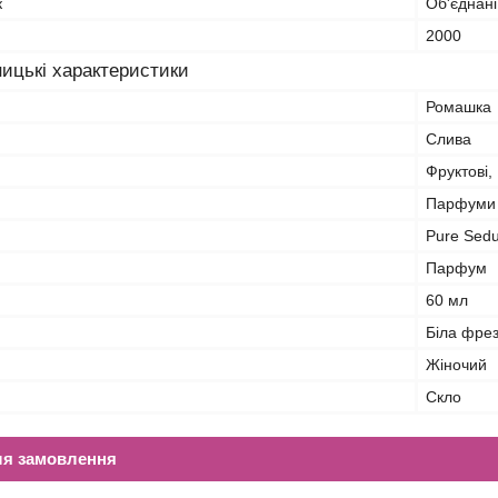
к
Об'єднані
2000
ицькі характеристики
Ромашка
Слива
Фруктові, 
Парфуми 
Pure Sedu
Парфум
60 мл
Біла фрез
Жіночий
Скло
ля замовлення