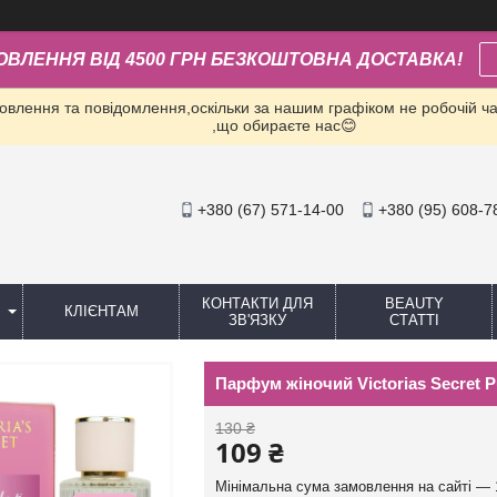
ОВЛЕННЯ ВІД 4500 ГРН БЕЗКОШТОВНА ДОСТАВКА!
влення та повідомлення,оскільки за нашим графіком не робочій час
,що обираєте нас😊
+380 (67) 571-14-00
+380 (95) 608-7
КОНТАКТИ ДЛЯ
BEAUTY
КЛІЄНТАМ
ЗВ'ЯЗКУ
СТАТТІ
Парфум жіночий Victorias Secret P
130 ₴
109 ₴
Мінімальна сума замовлення на сайті — 