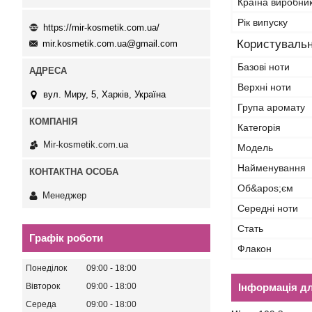
Країна виробни
Рік випуску
https://mir-kosmetik.com.ua/
Користувальн
mir.kosmetik.com.ua@gmail.com
Базові ноти
Верхні ноти
вул. Миру, 5, Харків, Україна
Група аромату
Категорія
Mir-kosmetik.com.ua
Мoдель
Найменування
Об&apos;єм
Менеджер
Середні ноти
Стать
Графік роботи
Флакон
Понеділок
09:00
18:00
Вівторок
09:00
18:00
Інформація д
Середа
09:00
18:00