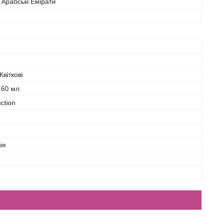
 Арабські Емірати
Квіткові
60 мл
ction
ія