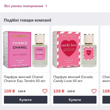
Всі умови повернення
Подібні товари компанії
Парфум жіночий Chanel
Парфум жіночий Escada
Cha
Chance Eau Tendre 60 мл
Candy Love 60 мл
жіно
109
109
108
₴
₴
130 ₴
130 ₴
Купити
Купити