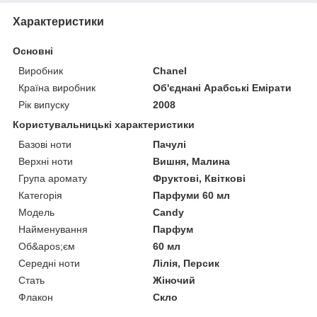
Характеристики
Основні
Виробник
Chanel
Країна виробник
Об'єднані Арабські Емірати
Рік випуску
2008
Користувальницькі характеристики
Базові ноти
Пачулі
Верхні ноти
Вишня, Малина
Група аромату
Фруктові, Квіткові
Категорія
Парфуми 60 мл
Мoдель
Candy
Найменування
Парфум
Об&apos;єм
60 мл
Середні ноти
Лілія, Персик
Стать
Жіночий
Флакон
Скло