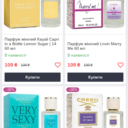
Парфум жіночий Kayali Capri
in a Bottle Lemon Sugar | 14
Парфум жіночий Lnvin Marry
60 мл
Me 60 мл
В наявності
В наявності
109
109
₴
₴
130 ₴
130 ₴
Купити
Купити
–16%
–16%