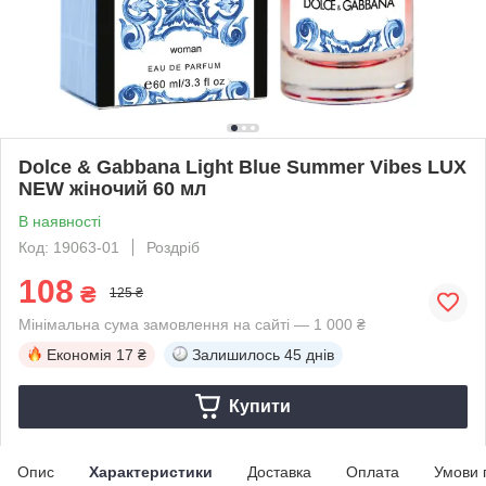
Dolce & Gabbana Light Blue Summer Vibes LUX
NEW жіночий 60 мл
В наявності
Код: 19063-01
Роздріб
108
₴
125 ₴
Мінімальна сума замовлення на сайті — 1 000 ₴
Економія
17 ₴
Залишилось
45 днів
Купити
Опис
Характеристики
Доставка
Оплата
Умови 