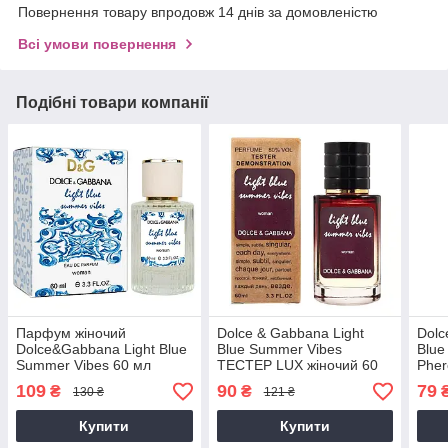
Повернення товару впродовж 14 днів за домовленістю
Всі умови повернення
Подібні товари компанії
Парфум жіночий
Dolce & Gabbana Light
Dolc
Dolce&Gabbana Light Blue
Blue Summer Vibes
Blue
Summer Vibes 60 мл
ТЕСТЕР LUX жіночий 60
Phe
мл
жіно
109
90
79
₴
₴
130 ₴
121 ₴
Купити
Купити