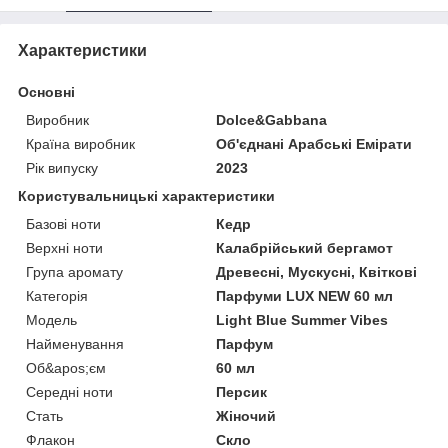
Характеристики
Основні
Виробник
Dolce&Gabbana
Країна виробник
Об'єднані Арабські Емірати
Рік випуску
2023
Користувальницькі характеристики
Базові ноти
Кедр
Верхні ноти
Калабрійський бергамот
Група аромату
Древесні, Мускусні, Квіткові
Категорія
Парфуми LUX NEW 60 мл
Мoдель
Light Blue Summer Vibes
Найменування
Парфум
Об&apos;єм
60 мл
Середні ноти
Персик
Стать
Жіночий
Флакон
Скло