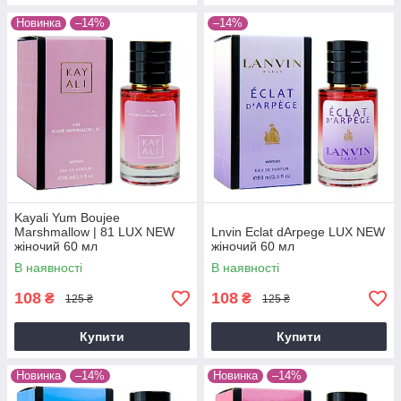
Новинка
–14%
–14%
Kayali Yum Boujee
Marshmallow | 81 LUX NEW
Lnvin Eclat dArpege LUX NEW
жіночий 60 мл
жіночий 60 мл
В наявності
В наявності
108
108
₴
₴
125 ₴
125 ₴
Купити
Купити
Новинка
–14%
Новинка
–14%