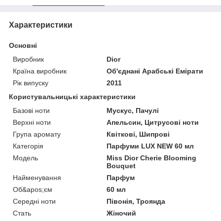
Характеристики
Основні
Виробник
Dior
Країна виробник
Об'єднані Арабські Емірати
Рік випуску
2011
Користувальницькі характеристики
Базові ноти
Мускус, Пачулі
Верхні ноти
Апельсин, Цитрусові ноти
Група аромату
Квіткові, Шипрові
Категорія
Парфуми LUX NEW 60 мл
Мoдель
Miss Dior Cherie Blooming
Bouquet
Найменування
Парфум
Об&apos;єм
60 мл
Середні ноти
Півонія, Троянда
Стать
Жіночий