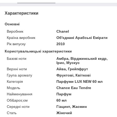
Характеристики
Основні
Виробник
Chanel
Країна виробник
Об'єднані Арабські Емірати
Рік випуску
2010
Користувальницькі характеристики
Базові ноти
Амбра, Вірджинський кедр,
Ірис, Мускус
Верхні ноти
Айва, Грейпфрут
Група аромату
Фруктові, Квіткові
Категорія
Парфуми LUX NEW 60 мл
Мoдель
Chance Eau Tendre
Найменування
Парфум
Об&apos;єм
60 мл
Середні ноти
Гіацинт, Жасмин
Стать
Жіночий