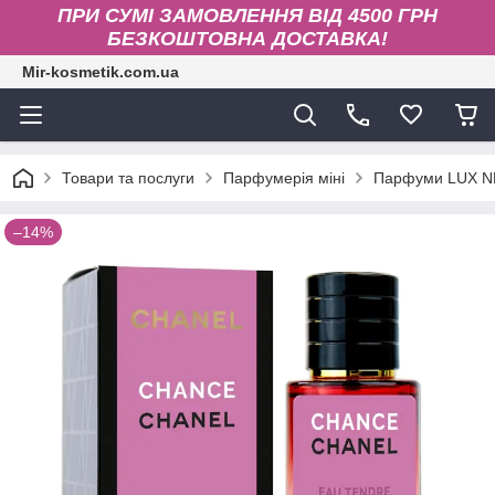
ПРИ СУМІ ЗАМОВЛЕННЯ ВІД 4500 ГРН
БЕЗКОШТОВНА ДОСТАВКА!
Mir-kosmetik.com.ua
Товари та послуги
Парфумерія міні
Парфуми LUX N
–14%