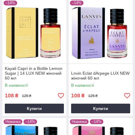
–14%
–14%
Kayali Capri in a Bottle Lemon
Sugar | 14 LUX NEW жіночий
Lnvin Eclat dArpege LUX NEW
60 мл
жіночий 60 мл
В наявності
В наявності
108
108
₴
₴
125 ₴
125 ₴
Купити
Купити
Новинка
–14%
Новинка
–14%