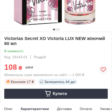
Victorias Secret XO Victoria LUX NEW жіночий
60 мл
В наявності
Код: 19143-01
Роздріб
108
₴
125 ₴
Мінімальна сума замовлення на сайті — 1 000 ₴
Економія
17 ₴
Залишилось
44 дні
Купити
Опис
Характеристики
Доставка
Оплата
Умови 