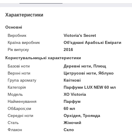
Характеристики
Основні
Виробник
Victoria's Secret
Країна виробник
Об'єднані Арабські Емірати
Рік випуску
2016
Користувальницькі характеристики
Базові ноти
Деревні ноти, Плющ
Верхні ноти
Цитрусові ноти, Яблуко
Група аромату
Квіткові
Категорія
Парфуми LUX NEW 60 мл
Мoдель
XO Victoria
Найменування
Парфум
Об&apos;єм
60 мл
Середні ноти
Орхідея, Троянда
Стать
Жіночий
Флакон
Скло