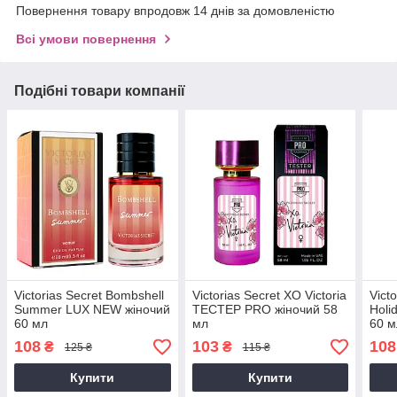
Повернення товару впродовж 14 днів за домовленістю
Всі умови повернення
Подібні товари компанії
Victorias Secret Bombshell
Victorias Secret XO Victoria
Vict
Summer LUX NEW жіночий
ТЕСТЕР PRO жіночий 58
Holi
60 мл
мл
60 м
108
103
108
₴
₴
125 ₴
115 ₴
Купити
Купити