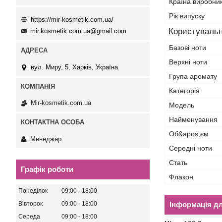
Країна виробни
Рік випуску
https://mir-kosmetik.com.ua/
Користувальн
mir.kosmetik.com.ua@gmail.com
Базові ноти
Верхні ноти
вул. Миру, 5, Харків, Україна
Група аромату
Категорія
Mir-kosmetik.com.ua
Мoдель
Найменування
Об&apos;єм
Менеджер
Середні ноти
Стать
Графік роботи
Флакон
Понеділок
09:00
18:00
Вівторок
09:00
18:00
Інформація д
Середа
09:00
18:00