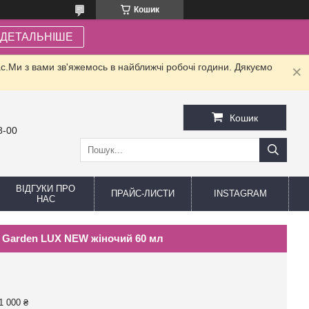
Кошик
ДЕТАЛЬНІШЕ
.Ми з вами зв'яжемось в найближчі робочі години. Дякуємо
Кошик
8-00
ВІДГУКИ ПРО
ПРАЙС-ЛИСТИ
INSTAGRAM
НАС
ise Garden LUX NEW жіночий 60 мл
1 000 ₴