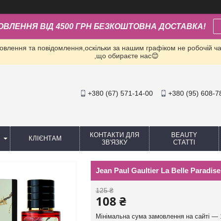
ОВЛЕННЯ ВІД 4500 ГРН БЕЗКОШТОВНА ДОСТАВКА!
влення та повідомлення,оскільки за нашим графіком не робочій час
,що обираєте нас😊
+380 (67) 571-14-00
+380 (95) 608-7
КОНТАКТИ ДЛЯ
BEAUTY
КЛІЄНТАМ
ЗВ'ЯЗКУ
СТАТТІ
Jean Paul Gaultier La Belle Parad
125 ₴
108 ₴
Мінімальна сума замовлення на сайті — 