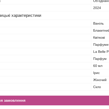
к
Об'єднані
2024
ицькі характеристики
Ваніль
Блакитни
Квіткові
Парфуми
La Belle 
Парфум
60 мл
Ірис
Жіночий
Скло
ля замовлення