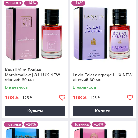
Новинка
–14%
–14%
Kayali Yum Boujee
Marshmallow | 81 LUX NEW
Lnvin Eclat dArpege LUX NEW
жіночий 60 мл
жіночий 60 мл
В наявності
В наявності
108
108
₴
₴
125 ₴
125 ₴
Купити
Купити
Новинка
–14%
Новинка
–14%