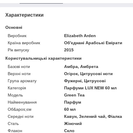
Характеристики
Основні
Виробник
Elizabeth Arden
Країна виробник
Об'єднані Арабські Емірати
Рік випуску
2015
Користувальницькі характеристики
Базові ноти
Амбра, Амбрета
Верхні ноти
Огірок, Цитрусові ноти
Група аромату
Фужерні, Цитрусові
Категорія
Парфуми LUX NEW 60 мл
Мoдель
Green Tea
Найменування
Парфум
Об&apos;єм
60 мл
Середні ноти
Кавун, Зелений чай, Фіалка
Стать
Жіночий
Флакон
Скло