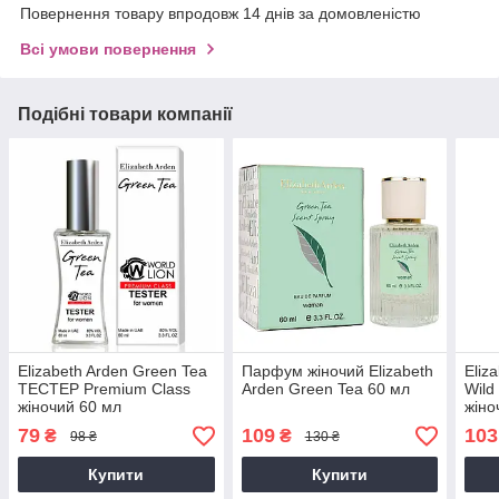
Повернення товару впродовж 14 днів за домовленістю
Всі умови повернення
Подібні товари компанії
Elizabeth Arden Green Tea
Парфум жіночий Elizabeth
Eliz
ТЕСТЕР Premium Class
Arden Green Tea 60 мл
Wil
жіночий 60 мл
жіно
79
109
103
₴
₴
98 ₴
130 ₴
Купити
Купити