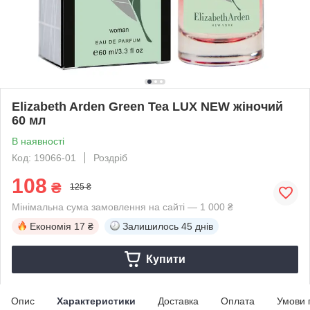
Elizabeth Arden Green Tea LUX NEW жіночий
60 мл
В наявності
Код: 19066-01
Роздріб
108
₴
125 ₴
Мінімальна сума замовлення на сайті — 1 000 ₴
Економія
17 ₴
Залишилось
45 днів
Купити
Опис
Характеристики
Доставка
Оплата
Умови 