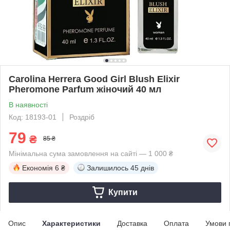
Carolina Herrera Good Girl Blush Elixir
Pheromone Parfum жіночий 40 мл
В наявності
Код: 18193-01
Роздріб
79
₴
85 ₴
Мінімальна сума замовлення на сайті — 1 000 ₴
Економія
6 ₴
Залишилось
45 днів
Купити
Опис
Характеристики
Доставка
Оплата
Умови 