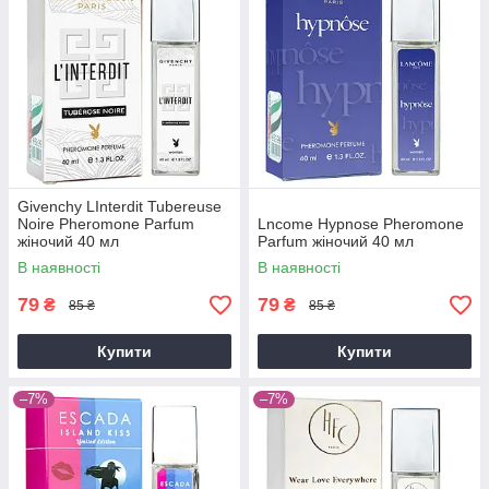
Givenchy LInterdit Tubereuse
Noire Pheromone Parfum
Lncome Hypnose Pheromone
жіночий 40 мл
Parfum жіночий 40 мл
В наявності
В наявності
79
79
₴
₴
85 ₴
85 ₴
Купити
Купити
–7%
–7%