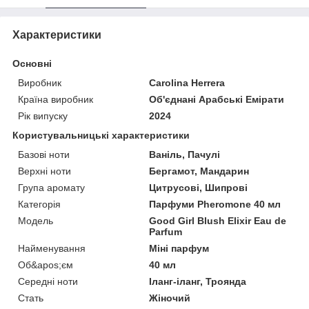
Характеристики
Основні
Виробник
Carolina Herrera
Країна виробник
Об'єднані Арабські Емірати
Рік випуску
2024
Користувальницькі характеристики
Базові ноти
Ваніль, Пачулі
Верхні ноти
Бергамот, Мандарин
Група аромату
Цитрусові, Шипрові
Категорія
Парфуми Pheromone 40 мл
Мoдель
Good Girl Blush Elixir Eau de
Parfum
Найменування
Міні парфум
Об&apos;єм
40 мл
Середні ноти
Іланг-іланг, Троянда
Стать
Жіночий