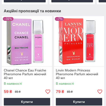
Акційні пропозиції та новинки
–31%
–7%
Chanel Chance Eau Fraiche
Lnvin Modern Princess
Pheromone Parfum жіночий
Pheromone Parfum жіночий
40 мл
40 мл
В наявності
В наявності
59
79
₴
₴
85 ₴
85 ₴
Купити
Купити