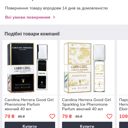
Повернення товару впродовж 14 днів за домовленістю
Всі умови повернення
Подібні товари компанії
Carolina Herrera Good Girl
Carolina Herrera Good Girl
Парф
Pheromone Parfum
Sparkling Ice Pheromone
Herr
жіночий 40 мл
Parfum жіночий 40 мл
Elixi
79
79
109
₴
₴
85 ₴
85 ₴
Купити
Купити