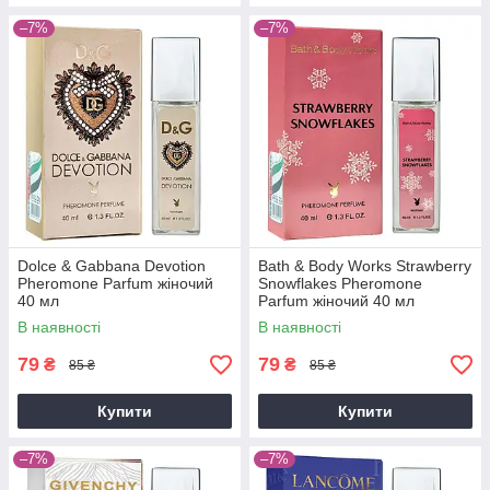
–7%
–7%
Dolce & Gabbana Devotion
Bath & Body Works Strawberry
Pheromone Parfum жіночий
Snowflakes Pheromone
40 мл
Parfum жіночий 40 мл
В наявності
В наявності
79
79
₴
₴
85 ₴
85 ₴
Купити
Купити
–7%
–7%