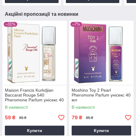
Акційні пропозиції та новинки
–31%
–7%
Maison Francis Kurkdjian
Moshino Toy 2 Pearl
Baccarat Rouge 540
Pheromone Parfum унісекс 40
Pheromone Parfum унісекс 40
мл
мл
В наявності
В наявності
59
79
₴
₴
85 ₴
85 ₴
Купити
Купити