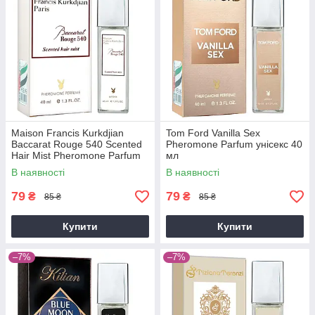
Maison Francis Kurkdjian
Tom Ford Vanilla Sex
Baccarat Rouge 540 Scented
Pheromone Parfum унісекс 40
Hair Mist Pheromone Parfum
мл
унісекс 40 мл
В наявності
В наявності
79
79
₴
₴
85 ₴
85 ₴
Купити
Купити
–7%
–7%