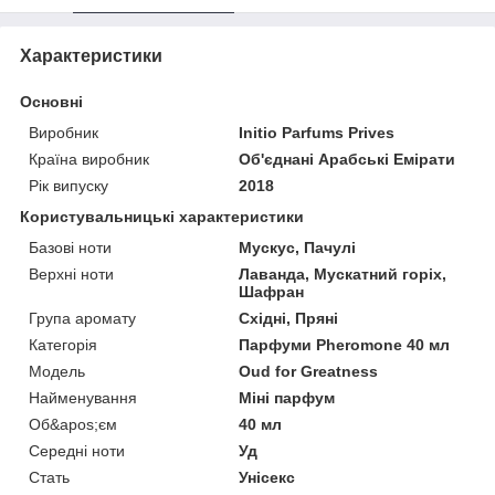
Характеристики
Основні
Виробник
Initio Parfums Prives
Країна виробник
Об'єднані Арабські Емірати
Рік випуску
2018
Користувальницькі характеристики
Базові ноти
Мускус, Пачулі
Верхні ноти
Лаванда, Мускатний горіх,
Шафран
Група аромату
Східні, Пряні
Категорія
Парфуми Pheromone 40 мл
Мoдель
Oud for Greatness
Найменування
Міні парфум
Об&apos;єм
40 мл
Середні ноти
Уд
Стать
Унісекс