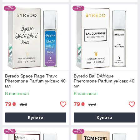
–7%
–7%
Byredo Space Rage Travx
Byredo Bal DAfrique
Pheromone Parfum унісекс 40
Pheromone Parfum унісекс 40
мл
мл
В наявності
В наявності
79
79
₴
₴
85 ₴
85 ₴
Купити
Купити
–7%
–7%