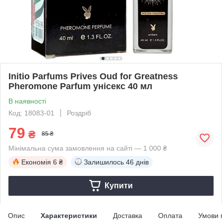
Initio Parfums Prives Oud for Greatness
Pheromone Parfum унісекс 40 мл
В наявності
Код: 18083-01
Роздріб
79
₴
85 ₴
Мінімальна сума замовлення на сайті — 1 000 ₴
Економія
6 ₴
Залишилось
46 днів
Купити
Опис
Характеристики
Доставка
Оплата
Умови 