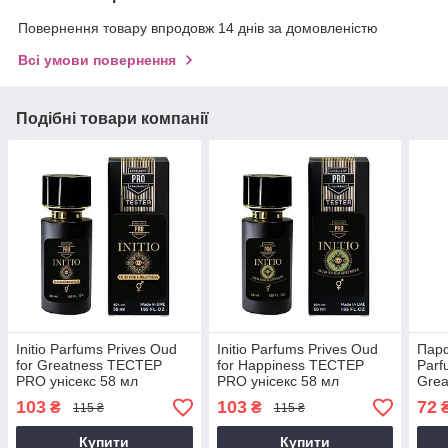
Повернення товару впродовж 14 днів за домовленістю
Всі умови повернення
Подібні товари компанії
Initio Parfums Prives Oud
Initio Parfums Prives Oud
Парф
for Greatness ТЕСТЕР
for Happiness ТЕСТЕР
Parf
PRO унісекс 58 мл
PRO унісекс 58 мл
Grea
103
103
72
₴
₴
115 ₴
115 ₴
Купити
Купити