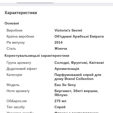
Характеристики
Основні
Виробник
Victoria's Secret
Країна виробник
Об'єднані Арабські Емірати
Рік випуску
2014
Стать
Жіноча
Користувальницькі характеристики
Група аромату
Солодкі, Фруктові, Квіткові
Додатковий ефект
Ароматизація
Категорія
Парфумований спрей для
дому Brand Collection
Мoдель
Eau So Sexy
Ноти аромату
Бергамот, Збиті вершки,
Яблуко
Об&apos;єм
275 мл
Тип засобу
Спрей
Упаковка засобу
Флакон з розпилювачем