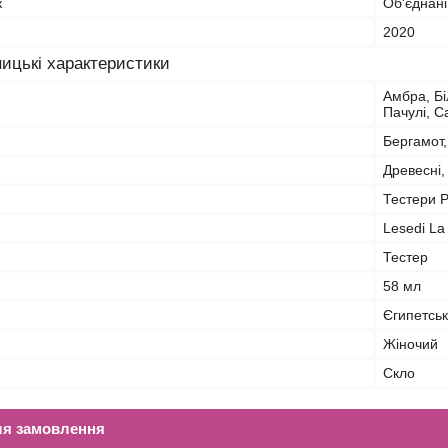
к
Об'єднані
2020
ицькі характеристики
Амбра, Бі
Пачулі, С
Бергамот,
Древесні, 
Тестери 
Lesedi La
Тестер
58 мл
Єгипетськ
Жіночий
Скло
ля замовлення