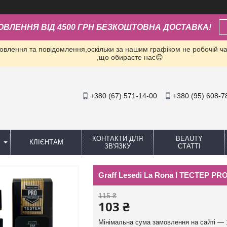
ОВЛЕННЯ ВІД 4500 ГРН БЕЗКОШТОВНА ДОСТАВКА!
влення та повідомлення,оскільки за нашим графіком не робочій час
,що обираєте нас😊
+380 (67) 571-14-00
+380 (95) 608-7
КОНТАКТИ ДЛЯ
BEAUTY
КЛІЄНТАМ
ЗВ'ЯЗКУ
СТАТТІ
Graff Lesedi La Rona I ТЕСТЕР PR
115 ₴
103 ₴
Мінімальна сума замовлення на сайті — 