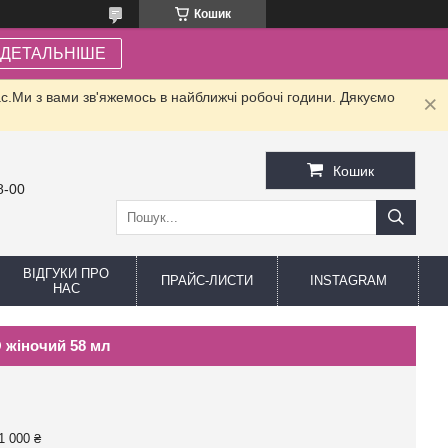
Кошик
ДЕТАЛЬНІШЕ
.Ми з вами зв'яжемось в найближчі робочі години. Дякуємо
Кошик
8-00
ВІДГУКИ ПРО
ПРАЙС-ЛИСТИ
INSTAGRAM
НАС
O жіночий 58 мл
1 000 ₴