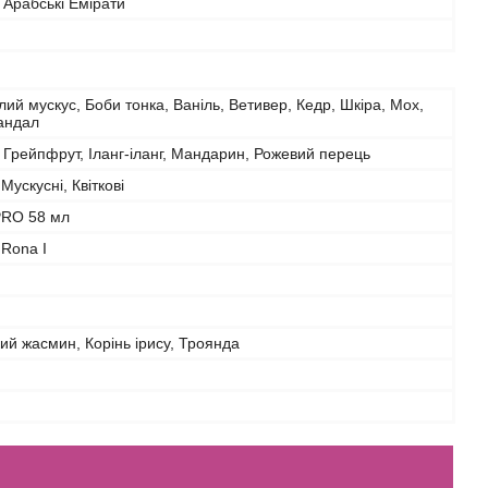
 Арабські Емірати
лий мускус, Боби тонка, Ваніль, Ветивер, Кедр, Шкіра, Мох,
андал
 Грейпфрут, Іланг-іланг, Мандарин, Рожевий перець
Мускусні, Квіткові
PRO 58 мл
 Rona I
ий жасмин, Корінь ірису, Троянда