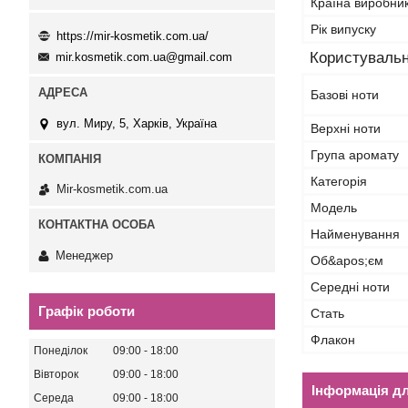
Країна виробни
Рік випуску
https://mir-kosmetik.com.ua/
Користувальн
mir.kosmetik.com.ua@gmail.com
Базові ноти
вул. Миру, 5, Харків, Україна
Верхні ноти
Група аромату
Категорія
Mir-kosmetik.com.ua
Мoдель
Найменування
Менеджер
Об&apos;єм
Середні ноти
Графік роботи
Стать
Флакон
Понеділок
09:00
18:00
Вівторок
09:00
18:00
Інформація д
Середа
09:00
18:00