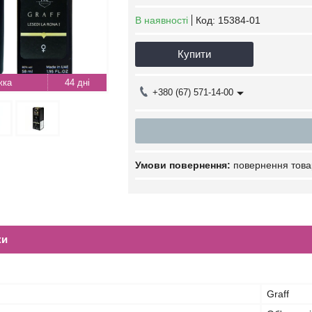
В наявності
Код:
15384-01
Купити
44 дні
+380 (67) 571-14-00
повернення това
ки
Graff