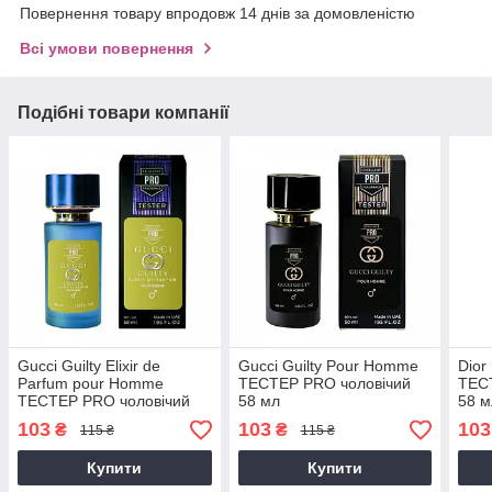
Повернення товару впродовж 14 днів за домовленістю
Всі умови повернення
Подібні товари компанії
Gucci Guilty Elixir de
Gucci Guilty Pour Homme
Dior
Parfum pour Homme
ТЕСТЕР PRO чоловічий
ТЕС
ТЕСТЕР PRO чоловічий
58 мл
58 м
58 мл
103
103
103
₴
₴
115 ₴
115 ₴
Купити
Купити