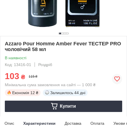
Azzaro Pour Homme Amber Fever ТЕСТЕР PRO
чоловічий 58 мл
В наявності
Код: 13416-01
Роздріб
103
₴
115 ₴
Мінімальна сума замовлення на сайті — 1 000 ₴
Економія
12 ₴
Залишилось
44 дні
Купити
Опис
Характеристики
Доставка
Оплата
Умови 