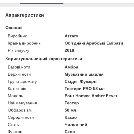
Характеристики
Основні
Виробник
Azzaro
Країна виробник
Об'єднані Арабські Емірати
Рік випуску
2018
Користувальницькі характеристики
Базові ноти
Амбра
Верхні ноти
Мускатний шавлія
Група аромату
Східні, Фужерні
Категорія
Тестери PRO 58 мл
Мoдель
Pour Homme Amber Fever
Найменування
Тестер
Об&apos;єм
58 мл
Середні ноти
Какао
Стать
Чоловічий
Флакон
Скло