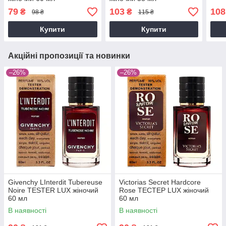
79
103
108
₴
₴
98 ₴
115 ₴
Купити
Купити
Акційні пропозиції та новинки
–26%
–26%
Givenchy LInterdit Tubereuse
Victorias Secret Hardcore
Noire TESTER LUX жіночий
Rose ТЕСТЕР LUX жіночий
60 мл
60 мл
В наявності
В наявності