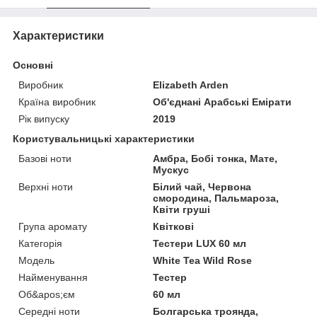
Характеристики
Основні
Виробник
Elizabeth Arden
Країна виробник
Об'єднані Арабські Емірати
Рік випуску
2019
Користувальницькі характеристики
Базові ноти
Амбра, Бобі тонка, Мате,
Мускус
Верхні ноти
Білий чай, Червона
смородина, Пальмароза,
Квіти груші
Група аромату
Квіткові
Категорія
Тестери LUX 60 мл
Мoдель
White Tea Wild Rose
Найменування
Тестер
Об&apos;єм
60 мл
Середні ноти
Болгарська троянда,