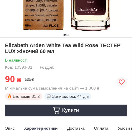
Elizabeth Arden White Tea Wild Rose ТЕСТЕР
LUX жіночий 60 мл
В наявності
Код: 10393-01
Роздріб
90
₴
121 ₴
Мінімальна сума замовлення на сайті — 1 000 ₴
Економія
31 ₴
Залишилось
44 дні
Купити
Опис
Характеристики
Доставка
Оплата
Умови 