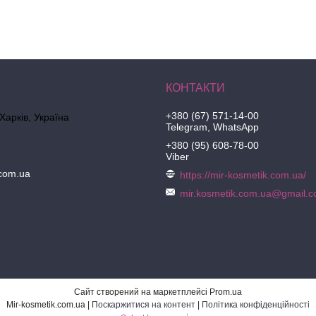
+380 (67) 571-14-00
 Харків, Україна
Telegram, WhatsApp
+380 (95) 608-78-00
Viber
.com.ua
https://mir-kosmetik.com.ua/
mir.kosmetik.com.ua@gmail.
Сайт створений на маркетплейсі
Prom.ua
Mir-kosmetik.com.ua |
Поскаржитися на контент
|
Політика конфіденційності