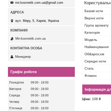
Користувальн
mir.kosmetik.com.ua@gmail.com
Базові ноти
Верхні ноти
вул. Миру, 5, Харків, Україна
Група аромату
Категорія
Mir-kosmetik.com.ua
Мoдель
Найменування
Об&apos;єм
Менеджер
Середні ноти
Стать
Графік роботи
Флакон
Понеділок
09:00
18:00
Вівторок
09:00
18:00
Інформація д
Середа
09:00
18:00
Ціна:
108 ₴
Четвер
09:00
18:00
Пʼятниця
09:00
18:00