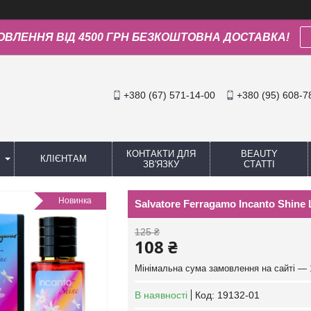
ОВЛЕННЯ ВІД 4500 ГРН БЕЗКОШТОВНА ДОСТАВКА!
+380 (67) 571-14-00
+380 (95) 608-7
КОНТАКТИ ДЛЯ
BEAUTY
КЛІЄНТАМ
ЗВ'ЯЗКУ
СТАТТІ
Новинка
Salvatore Ferragamo Incanto Shin
125 ₴
108 ₴
Мінімальна сума замовлення на сайті — 
В наявності
Код:
19132-01