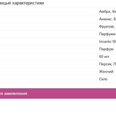
ицькі характеристики
Амбра, Ке
Ананас, 
Фруктові, 
Парфуми
Incanto S
Парфум
60 мл
Персик, П
Жіночий
Скло
ля замовлення