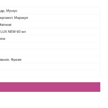
др, Мускус
Бергамот, Маракуя
Квіткові
 LUX NEW 60 мл
hine
івонія, Фрезія