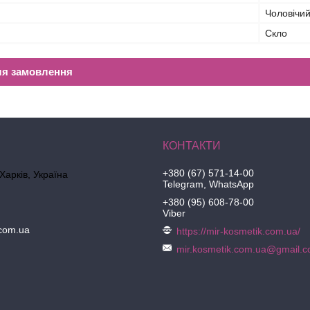
Чоловічи
Скло
ля замовлення
+380 (67) 571-14-00
 Харків, Україна
Telegram, WhatsApp
+380 (95) 608-78-00
Viber
.com.ua
https://mir-kosmetik.com.ua/
mir.kosmetik.com.ua@gmail.