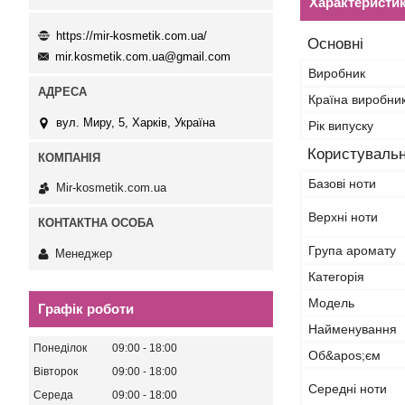
Характеристи
https://mir-kosmetik.com.ua/
Основні
mir.kosmetik.com.ua@gmail.com
Виробник
Країна виробни
вул. Миру, 5, Харків, Україна
Рік випуску
Користувальн
Базові ноти
Mir-kosmetik.com.ua
Верхні ноти
Група аромату
Менеджер
Категорія
Мoдель
Графік роботи
Найменування
Понеділок
09:00
18:00
Об&apos;єм
Вівторок
09:00
18:00
Середні ноти
Середа
09:00
18:00