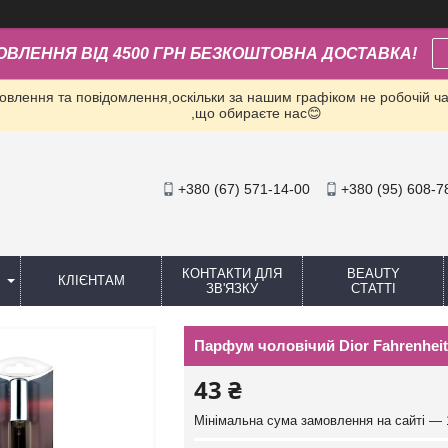
ОВЛЕННЯ ВІД 4500 ГРН БЕЗКОШТОВНА ДОСТАВКА!
влення та повідомлення,оскільки за нашим графіком не робочій час
,що обираєте нас😊
+380 (67) 571-14-00
+380 (95) 608-7
КОНТАКТИ ДЛЯ
BEAUTY
КЛІЄНТАМ
ЗВ'ЯЗКУ
СТАТТІ
Парфум чоловічий Dior Fahrenheit
43 ₴
Мінімальна сума замовлення на сайті — 