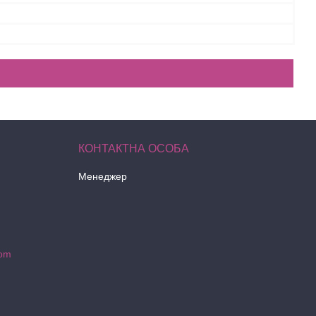
й
Менеджер
com