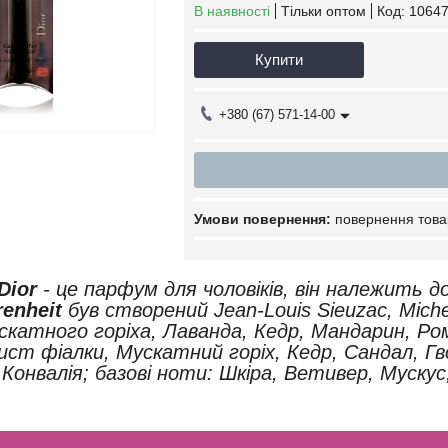
В наявності
Тільки оптом
Код:
10647
Купити
+380 (67) 571-14-00
повернення това
 Dior
- це парфум для чоловіків, він належить д
renheit
був створений Jean-Louis Sieuzac, Miche
скатного горіха, Лаванда, Кедр, Мандарин, Ро
ист фіалки, Мускатний горіх, Кедр, Сандал, Г
Конвалія; базові ноти: Шкіра, Ветивер, Муску