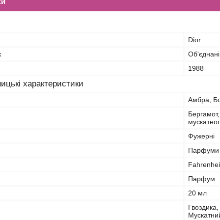
ки
Dior
к
Об'єднані
1988
ицькі характеристики
Амбра, Бо
Бергамот,
мускатног
Фужерні
Парфуми 
Fahrenhei
Парфум
20 мл
Гвоздика,
Мускатний