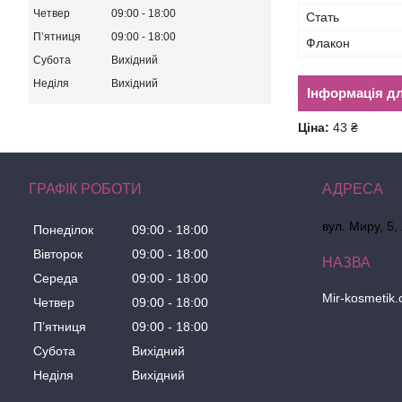
Четвер
09:00
18:00
Стать
Пʼятниця
09:00
18:00
Флакон
Субота
Вихідний
Неділя
Вихідний
Інформація д
Ціна:
43 ₴
ГРАФІК РОБОТИ
вул. Миру, 5,
Понеділок
09:00
18:00
Вівторок
09:00
18:00
Середа
09:00
18:00
Mir-kosmetik
Четвер
09:00
18:00
Пʼятниця
09:00
18:00
Субота
Вихідний
Неділя
Вихідний