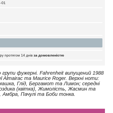
-01
ру протягом 14 днів
за домовленістю
о групи фужерні. Fahrenheit випущений 1988
l Almairac та Maurice Roger. Верхні ноти:
машка, Глід, Бергамот та Лимон; середні
воздика (квітка), Жимолість, Жасмин та
с, Амбра, Пачулі та Боби тонка.