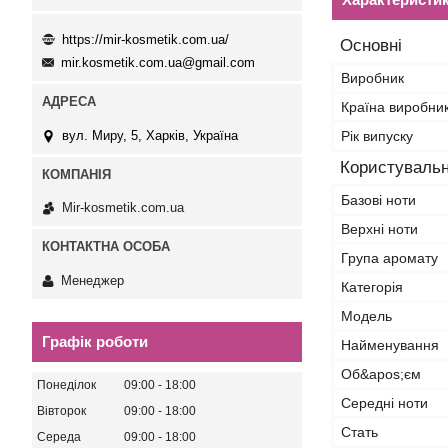
https://mir-kosmetik.com.ua/
Основні
mir.kosmetik.com.ua@gmail.com
Виробник
Країна виробни
вул. Миру, 5, Харків, Україна
Рік випуску
Користувальн
Базові ноти
Mir-kosmetik.com.ua
Верхні ноти
Група аромату
Менеджер
Категорія
Мoдель
Графік роботи
Найменування
Об&apos;єм
Понеділок
09:00
18:00
Середні ноти
Вівторок
09:00
18:00
Стать
Середа
09:00
18:00