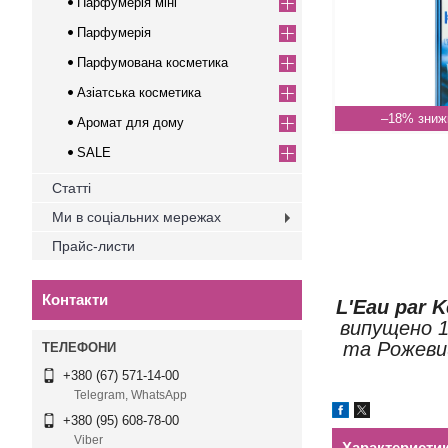
Парфумерія міні
Парфумерія
Парфумована косметика
Азіатська косметика
–18%
Аромат для дому
SALE
Статті
Ми в соціальних мережах
Прайс-листи
Контакти
L'Eau par 
випущено 1
та Рожевий
+380 (67) 571-14-00
Telegram, WhatsApp
+380 (95) 608-78-00
Viber
Характеристи