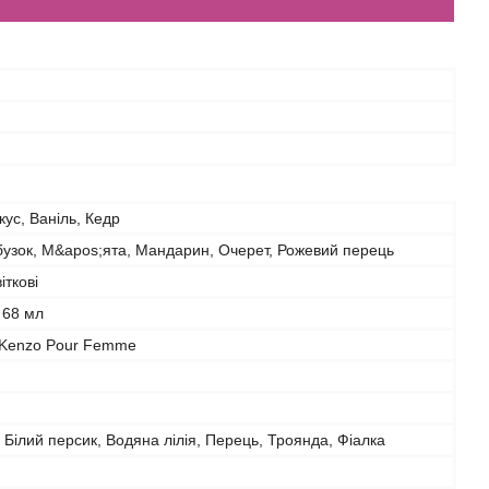
кус, Ваніль, Кедр
узок, М&apos;ята, Мандарин, Очерет, Рожевий перець
іткові
68 мл
 Kenzo Pour Femme
 Білий персик, Водяна лілія, Перець, Троянда, Фіалка