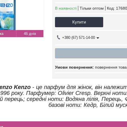
В наявності
Тільки оптом
Код:
17680
Купити
46 днів
+380 (67) 571-14-00
повернення това
Kenzo Kenzo
- це парфум для жінок, він належит
996 року. Парфумер: Olivier Cresp. Верхні нот
 перець; середні ноти: Водяна лілія, Перець, 
базові ноти: Кедр, Білий мус
ки