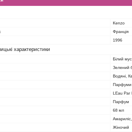
Kenzo
к
Франція
1996
ицькі характеристики
Білий мус
Зелений б
Водяні, Кв
Парфуми 
LEau Par
Парфум
68 мл
Амариліс,
Жіночий