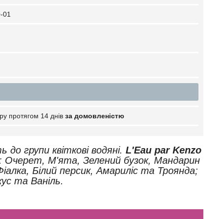
-01
ру протягом 14 днів
за домовленістю
ь до групи квіткові водяні.
L'Eau par Kenzo
и: Очерет, М'ята, Зелений бузок, Мандарин
Фіалка, Білий персик, Амариліс та Троянда;
кус та Ваніль.