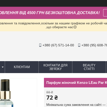
ОВЛЕННЯ ВІД 4500 ГРН БЕЗКОШТОВНА ДОСТАВКА!
влення та повідомлення,оскільки за нашим графіком не робочій час
,що обираєте нас😊
+380 (67) 571-14-00
+380 (95) 608-7
КОНТАКТИ ДЛЯ
BEAUTY
КЛІЄНТАМ
ЗВ'ЯЗКУ
СТАТТІ
Парфум жіночий Kenzo LEau Par 
88 ₴
72 ₴
Мінімальна сума замовлення на сайті — 