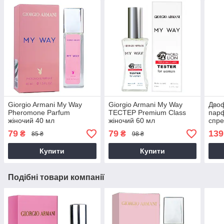
Giorgio Armani My Way
Giorgio Armani My Way
Дво
Pheromone Parfum
ТЕСТЕР Premium Class
пар
жіночий 40 мл
жіночий 60 мл
спре
Arma
79
79
139
₴
₴
85 ₴
98 ₴
EUR
Купити
Купити
Подібні товари компанії