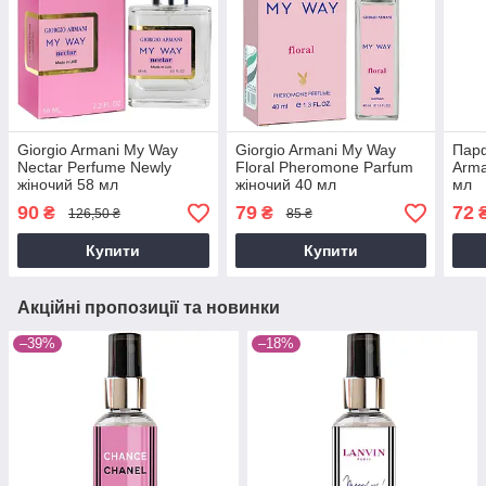
Giorgio Armani My Way
Giorgio Armani My Way
Парф
Nectar Perfume Newly
Floral Pheromone Parfum
Arma
жіночий 58 мл
жіночий 40 мл
мл
90
79
72
₴
₴
126,50 ₴
85 ₴
Купити
Купити
Акційні пропозиції та новинки
–39%
–18%