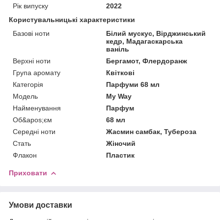
Рік випуску
2022
Користувальницькі характеристики
Базові ноти
Білий мускус, Вірджинський
кедр, Мадагаскарська
ваніль
Верхні ноти
Бергамот, Флердоранж
Група аромату
Квіткові
Категорія
Парфуми 68 мл
Мoдель
My Way
Найменування
Парфум
Об&apos;єм
68 мл
Середні ноти
Жасмин самбак, Тубероза
Стать
Жіночий
Флакон
Пластик
Приховати
Умови доставки