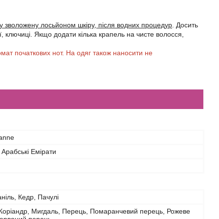
 зволожену лосьйоном шкіру, після водних процедур
. Досить
ї, ключиці. Якщо додати кілька крапель на чисте волосся,
мат початкових нот. На одяг також наносити не
anne
 Арабські Емірати
ніль, Кедр, Пачулі
Коріандр, Мигдаль, Перець, Помаранчевий перець, Рожеве