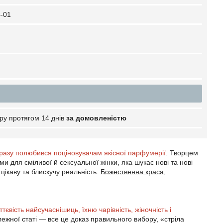
-01
ру протягом 14 днів
за домовленістю
ідразу полюбився поціновувачам якісної парфумерії
. Творцем
 для сміливої й сексуальної жінки, яка шукає нові та нові
цікаву та блискучу реальність.
Божественна краса,
вість найсучаснішиць, їхню чарівність, жіночність і
лежної статі — все це доказ правильного вибору, «стріла