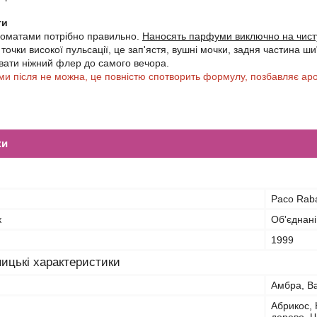
ти
роматами потрібно правильно.
Наносять парфуми виключно на чисту
точки високої пульсації, це зап'ястя, вушні мочки, задня частина ши
вати ніжний флер до самого вечора.
и після не можна, це повністю спотворить формулу, позбавляє аро
ки
Paco Rab
к
Об'єднані
1999
ицькі характеристики
Амбра, Ва
Абрикос, 