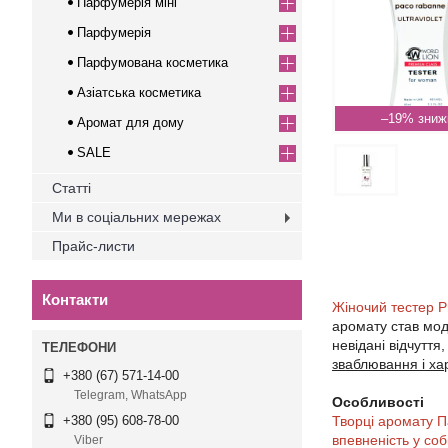
Парфумерія міні
Парфумерія
Парфумована косметика
Азіатська косметика
–19%
Аромат для дому
SALE
Статті
Ми в соціальних мережах
Прайс-листи
Контакти
Жіночий тестер P
аромату став модн
невідані відчуття
зваблювання і ха
+380 (67) 571-14-00
Telegram, WhatsApp
Особливості
Творці аромату Па
+380 (95) 608-78-00
впевненість у соб
Viber