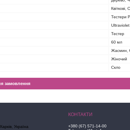
дерево, 
Квіткові, 
Тестери P
Ultraviolet
Тестер
60 мл
Жасмин, 
Жіночий
Скло
ля замовлення
+380 (67) 571-14-00
 Харків, Україна