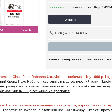
В наявності
Тільки оптом
Код:
14934
Купити
45 днів
+380 (67) 571-14-00
повернення това
remium Class Paco Rabanne Ultraviolet — побачив світ у 1999 р. і в
ий бренд Пако Рабано, і сьогодні він має величезний успіх. Парфуми
, що руйнує звичні стереотипні моменти та створює абсолютно нову, 
ризматичність — це все жінка Ультравіолет.
ко Рабано намагалися передати у своєму шедеврі вишуканість і чуттє
і
. Трепетне та захоплене оточення носійки еліксиру, цікавість проти