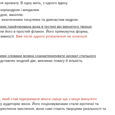
я аромату. В одну мить, з одного вдиху.
 коріандром і мигдалем.
ндою, ваніллю.
ю, екзотичними пачулями та димчастим кедром.
ідкриє парфумована вода в тестері від іменитого творця
.
или його в простий флакон. Його прямокутна форма,
зивності.
Вже після одного розпилення не хочеться
овими словами можна схарактеризувати аромат стильного
едставляє модний дім, викликає повагу й кількість
 який став підкорювати жіночі серця ще з кінця минулого
ну аудиторію жінок. Його поціновувачами стали еротичні та
стереотипне мислення, вони самі стають творцями реальності та