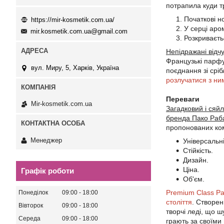
потрапила куди т
Початкові н
https://mir-kosmetik.com.ua/
У серці аро
mir.kosmetik.com.ua@gmail.com
Розкриваєть
Непідражані відчу
Французькі парфу
вул. Миру, 5, Харків, Україна
поєднання зі срі
розлучатися з ни
Переваги
Mir-kosmetik.com.ua
Загадковий і сяй
бренда Пако Раб
пропонованих ком
Менеджер
Універсальні
Стійкість.
Дизайн.
Ціна.
Графік роботи
Об'єм.
Premium Class Pa
Понеділок
09:00
18:00
століття
. Створен
Вівторок
09:00
18:00
творчі леді, що ш
Середа
09:00
18:00
грають за своїми