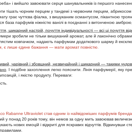
реба» і вийшло завоювати серця шанувальників із першого нанесенн
оти тішать чорним перцем у тандемі з червоним перцем, абрикосом
мату грає чуттєва фіалка, з вишуканим османтусом, пікантною троя
ся база парфумів ніжністю ванілі в поєднанні з витонченою амбро
ття, шикарний настрій, почуття індивідуальності — всі ці почуття в
мери зробили не тільки вишуканий аромат, але й лаконічно обрам
блястим ковпачком, надають парфумам додаткового шарму й ексклю
м, є лише єдине бажання — мати аромат повністю.
ливий, чарівний і збовшний, незвичайний і шикарний — такими чуд
ано
. І подібне захоплення легко пояснити. Лінія парфумерії, яку пр
позицій, і якістю продукту. Переваги:
сть.
co Rabanne Ultraviolet став одним із найвідоміших парфумів бренда,
ий у понад 20 років тому, він немов за одну мить завоював величез
укають нових емоцій і відкриті для яскравих відчуттів. Відкинувши 
 правилами.