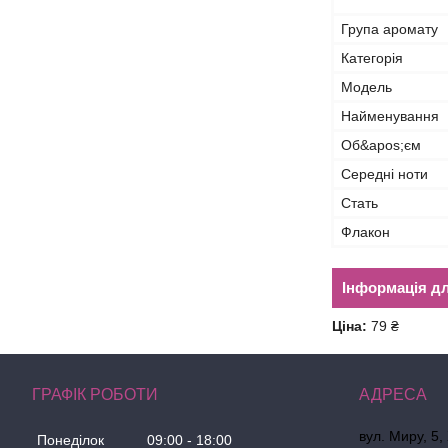
Група аромату
Категорія
Мoдель
Найменування
Об&apos;єм
Середні ноти
Стать
Флакон
Інформація д
Ціна:
79 ₴
ГРАФІК РОБОТИ
вул. Миру, 5,
Понеділок
09:00
18:00