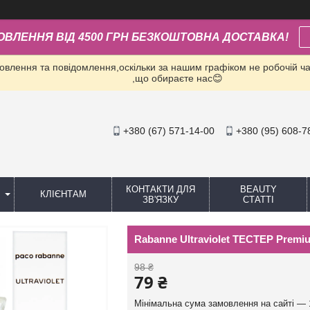
ОВЛЕННЯ ВІД 4500 ГРН БЕЗКОШТОВНА ДОСТАВКА!
влення та повідомлення,оскільки за нашим графіком не робочій час
,що обираєте нас😊
+380 (67) 571-14-00
+380 (95) 608-7
КОНТАКТИ ДЛЯ
BEAUTY
КЛІЄНТАМ
ЗВ'ЯЗКУ
СТАТТІ
Rabanne Ultraviolet ТЕСТЕР Premi
98 ₴
79 ₴
Мінімальна сума замовлення на сайті — 