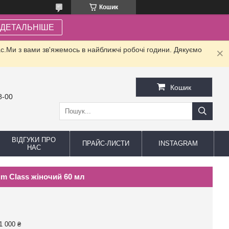
Кошик
ДЕТАЛЬНІШЕ
.Ми з вами зв'яжемось в найближчі робочі години. Дякуємо
Кошик
8-00
ВІДГУКИ ПРО
ПРАЙС-ЛИСТИ
INSTAGRAM
НАС
um Class жіночий 60 мл
1 000 ₴