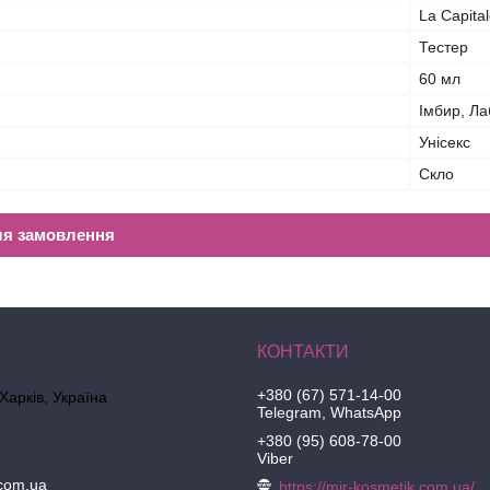
La Capita
Тестер
60 мл
Імбир, Л
Унісекс
Скло
ля замовлення
+380 (67) 571-14-00
 Харків, Україна
Telegram, WhatsApp
+380 (95) 608-78-00
Viber
.com.ua
https://mir-kosmetik.com.ua/