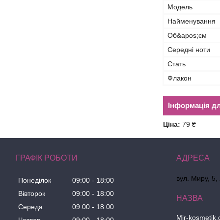
Мoдель
Найменування
Об&apos;єм
Середні ноти
Стать
Флакон
Інформація д
Ціна:
79 ₴
ГРАФІК РОБОТИ
вул. Миру, 5,
Понеділок
09:00
18:00
Вівторок
09:00
18:00
Середа
09:00
18:00
Mir-kosmetik