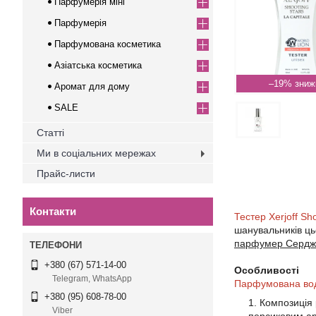
Парфумерія міні
Парфумерія
Парфумована косметика
Азіатська косметика
–19%
Аромат для дому
SALE
Статті
Ми в соціальних мережах
Прайс-листи
Контакти
Тестер Xerjoff Sh
шанувальників ць
парфумер Серджіо
+380 (67) 571-14-00
Особливості
Telegram, WhatsApp
Парфумована вода
+380 (95) 608-78-00
Композиція 
Viber