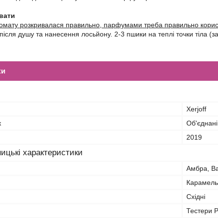
вати
мату розкривалася правильно, парфумами треба правильно корис
після душу та нанесення лосьйону. 2-3 пшики на теплі точки тіла (зап
ки
Xerjoff
к
Об'єднані
2019
ицькі характеристики
Амбра, Ва
Карамель
Східні
Тестери 