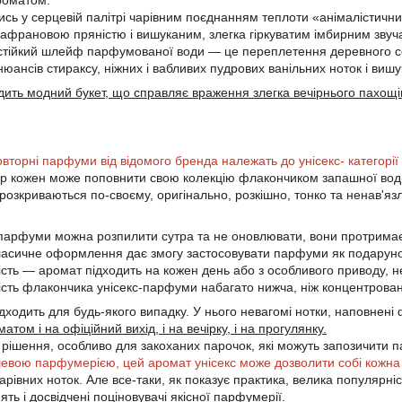
роматом.
ь у серцевій палітрі чарівним поєднанням теплоти «анімалістичних
шафрановою пряністю і вишуканим, злегка гіркуватим імбирним звуч
тійкий шлейф парфумованої води — це переплетення деревного сер
нюансів стираксу, ніжних і вабливих пудрових ванільних ноток і ви
одить модний букет, що справляє враження злегка вечірнього пахощі
вторні парфуми від відомого бренда належать до унісекс- категорії 
р кожен може поповнити свою колекцію флакончиком запашної води,
озкриваються по-своєму, оригінально, розкішно, тонко та ненав'яз
 парфуми можна розпилити сутра та не оновлювати, вони протримає
асичне оформлення дає змогу застосовувати парфуми як подарунок 
ість — аромат підходить на кожен день або з особливого приводу, н
ість флакончика унісекс-парфуми набагато нижча, ніж концентрова
ідходить для будь-якого випадку. У нього невагомі нотки, наповнен
том і на офіційний вихід, і на вечірку, і на прогулянку.
 рішення, особливо для закоханих парочок, які можуть запозичити 
евою парфумерією, цей аромат унісекс може дозволити собі кожна 
 чарівних ноток. Але все-таки, як показує практика, велика популяр
ять і досвідчені поціновувачі якісної парфумерії.