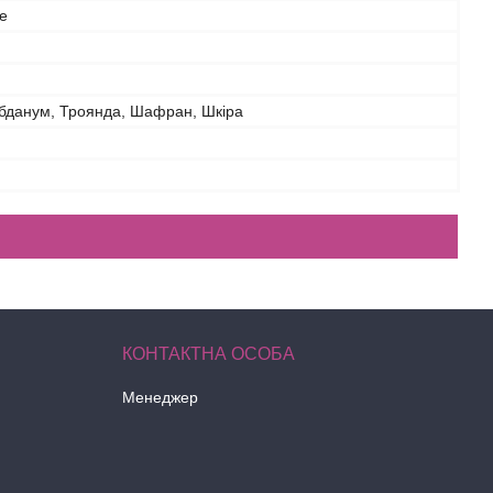
le
абданум, Троянда, Шафран, Шкіра
Менеджер