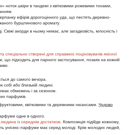
» ноток шкіри в тандемі з квітковими рожевими тонами,
анням.
панку ефірів дорогоцінного уда, що пестять деревно-
шуканого бурштинового аромату.
в
. Свіжі акорди в ньому немає, але загадковість, млосність і
та спеціально створені для справжніх поціновувачів якісної
 що підходить для парного застосування, позаяк на кожній
ливо.
ться до самого вечора.
собі або близькій людині.
емає обмежень і за сезоном.
них парфумів.
і фруктовими, квітковими та деревними нюансами.
Чудово
парфуми одне в одного.
людина із середнім достатком.
Композиція підійде кожному,
ність унісекс-парфуми має серед молоді. Крім молодих людей,