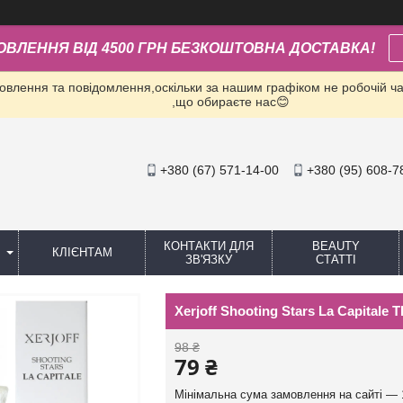
ОВЛЕННЯ ВІД 4500 ГРН БЕЗКОШТОВНА ДОСТАВКА!
влення та повідомлення,оскільки за нашим графіком не робочій час
,що обираєте нас😊
+380 (67) 571-14-00
+380 (95) 608-7
КОНТАКТИ ДЛЯ
BEAUTY
КЛІЄНТАМ
ЗВ'ЯЗКУ
СТАТТІ
Xerjoff Shooting Stars La Capitale
98 ₴
79 ₴
Мінімальна сума замовлення на сайті — 