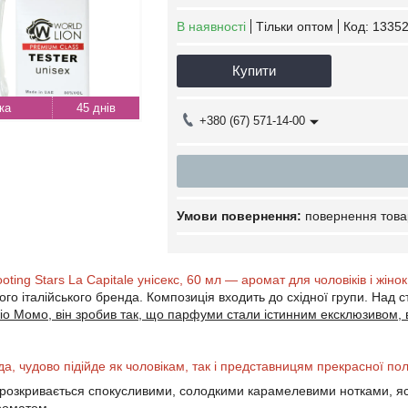
В наявності
Тільки оптом
Код:
13352
Купити
45 днів
+380 (67) 571-14-00
повернення това
ooting Stars La Capitale унісекс, 60 мл — аромат для чоловіків і жіно
ого італійського бренда. Композиція входить до східної групи. Н
 Момо, він зробив так, що парфуми стали істинним ексклюзивом, в
, чудово підійде як чоловікам, так і представницям прекрасної п
розкривається спокусливими, солодкими карамелевими нотками, яск