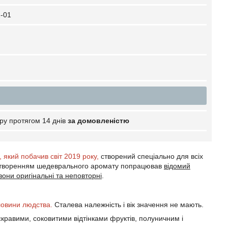
-01
ру протягом 14 днів
за домовленістю
к, який побачив світ 2019 року,
створений спеціально для всіх
ад створенням шедеврального аромату попрацював
відомий
они оригінальні та неповторні
.
оловини людства.
Сталева належність і вік значення не мають.
равими, соковитими відтінками фруктів, полуничним і