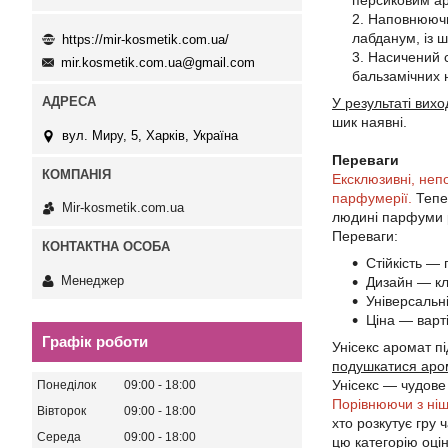
персиковим а
Наповнюючис
лабданум, із 
https://mir-kosmetik.com.ua/
Насичений с
mir.kosmetik.com.ua@gmail.com
бальзамічних 
У результаті вих
шик наявні.
вул. Миру, 5, Харків, Україна
Переваги
Ексклюзивні, непо
парфумерії.
Тепе
Mir-kosmetik.com.ua
людині парфуми р
Переваги:
Стійкість —
Менеджер
Дизайн — кл
Універсальн
Ціна — варт
Графік роботи
Унісекс аромат п
подушкатися арома
Унісекс — чудове
Понеділок
09:00
18:00
Порівнюючи з ніш
Вівторок
09:00
18:00
хто розкутує гру
Середа
09:00
18:00
цю категорію оцін