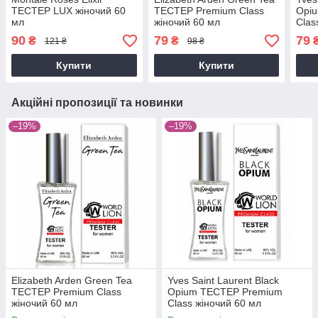
ТЕСТЕР LUX жіночий 60
ТЕСТЕР Premium Class
Opi
мл
жіночий 60 мл
Clas
90
79
79
₴
₴
121 ₴
98 ₴
Купити
Купити
Акційні пропозиції та новинки
–19%
–19%
Elizabeth Arden Green Tea
Yves Saint Laurent Black
ТЕСТЕР Premium Class
Opium ТЕСТЕР Premium
жіночий 60 мл
Class жіночий 60 мл