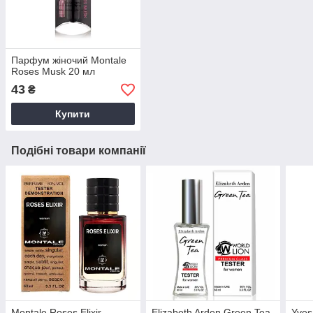
Парфум жіночий Montale
Roses Musk 20 мл
43
₴
Купити
Подібні товари компанії
Montale Roses Elixir
Elizabeth Arden Green Tea
Yves