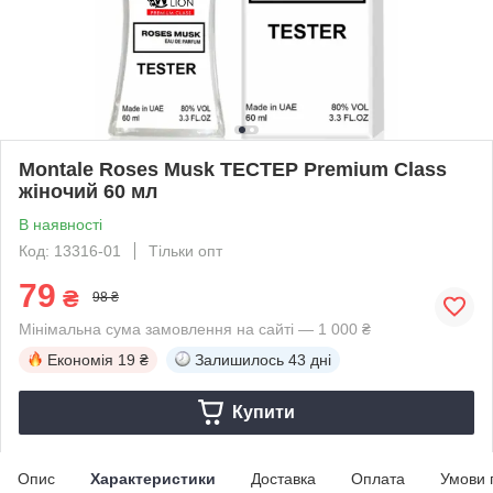
Montale Roses Musk ТЕСТЕР Premium Class
жіночий 60 мл
В наявності
Код: 13316-01
Тільки опт
79
₴
98 ₴
Мінімальна сума замовлення на сайті — 1 000 ₴
Економія
19 ₴
Залишилось
43 дні
Купити
Опис
Характеристики
Доставка
Оплата
Умови 