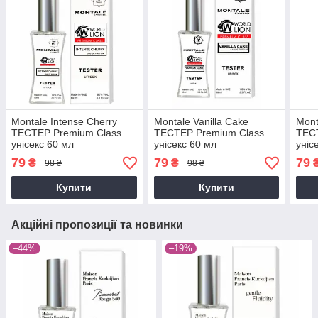
Montale Intense Cherry
Montale Vanilla Cake
Mont
ТЕСТЕР Premium Class
ТЕСТЕР Premium Class
ТЕС
унісекс 60 мл
унісекс 60 мл
уніс
79
79
79
₴
₴
98 ₴
98 ₴
Купити
Купити
Акційні пропозиції та новинки
–44%
–19%