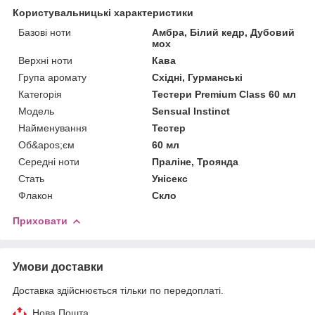
Користувальницькі характеристики
Базові ноти
Амбра, Білий кедр, Дубовий
мох
Верхні ноти
Кава
Група аромату
Східні, Гурманські
Категорія
Тестери Premium Class 60 мл
Мoдель
Sensual Instinct
Найменування
Тестер
Об&apos;єм
60 мл
Середні ноти
Праліне, Троянда
Стать
Унісекс
Флакон
Скло
Приховати
Умови доставки
Доставка здійснюється тільки по передоплаті.
Нова Пошта