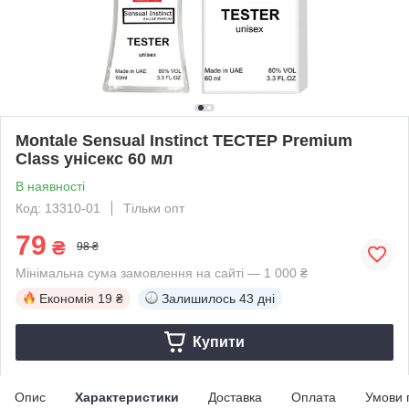
Montale Sensual Instinct ТЕСТЕР Premium
Class унісекс 60 мл
В наявності
Код: 13310-01
Тільки опт
79
₴
98 ₴
Мінімальна сума замовлення на сайті — 1 000 ₴
Економія
19 ₴
Залишилось
43 дні
Купити
Опис
Характеристики
Доставка
Оплата
Умови 