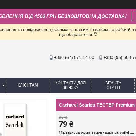
ОВЛЕННЯ ВІД 4500 ГРН БЕЗКОШТОВНА ДОСТАВКА!
влення та повідомлення,оскільки за нашим графіком не робочій час
,що обираєте нас😊
+380 (67) 571-14-00
+380 (95) 608-7
КОНТАКТИ ДЛЯ
BEAUTY
КЛІЄНТАМ
ЗВ'ЯЗКУ
СТАТТІ
Cacharel Scarlett ТЕСТЕР Premium
98 ₴
79 ₴
Мінімальна сума замовлення на сайті — 