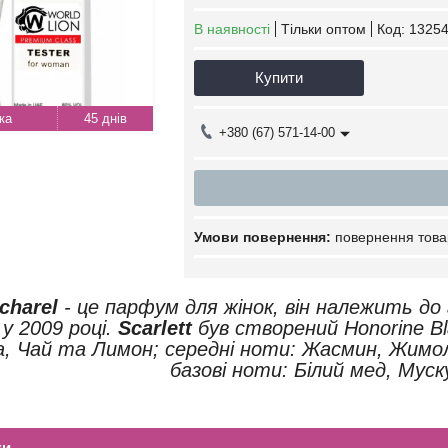
В наявності
Тільки оптом
Код:
13254
Купити
45 днів
+380 (67) 571-14-00
повернення това
acharel
- це парфум для жінок, він належить до 
у 2009 році.
Scarlett
був створений Honorine Blan
, Чай та Лимон; середні ноти: Жасмин, Жимол
базові ноти: Білий мед, Мус
ки