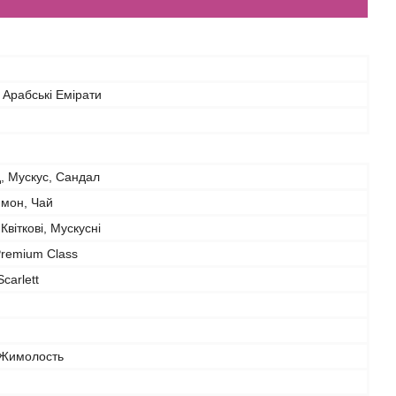
 Арабські Емірати
, Мускус, Сандал
имон, Чай
Квіткові, Мускусні
Premium Class
carlett
Жимолость