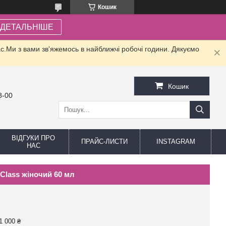
Кошик
ДЕТАЛЬНІШЕ
.Ми з вами зв'яжемось в найближчі робочі години. Дякуємо
Кошик
8-00
ВІДГУКИ ПРО
ПРАЙС-ЛИСТИ
INSTAGRAM
НАС
 Class жіночий 60 мл
1 000 ₴