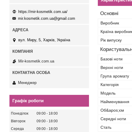
https://mir-kosmetik.com.ua/
Основні
mir.kosmetik.com.ua@gmail.com
Виробник
Країна виробни
вул. Миру, 5, Харків, Україна
Рік випуску
Користувальн
Базові ноти
Mir-kosmetik.com.ua
Верхні ноти
Група аромату
Менеджер
Категорія
Мoдель
Графік роботи
Найменування
Об&apos;єм
Понеділок
09:00
18:00
Середні ноти
Вівторок
09:00
18:00
Стать
Середа
09:00
18:00