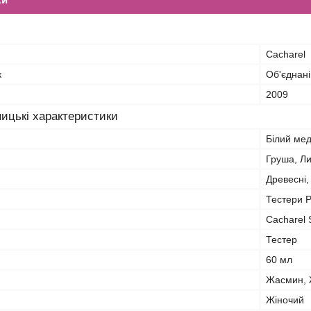
Cacharel
к
Об'єднані
2009
ицькі характеристики
Білий мед
Груша, Л
Древесні, 
Тестери 
Cacharel S
Тестер
60 мл
Жасмин, 
Жіночий