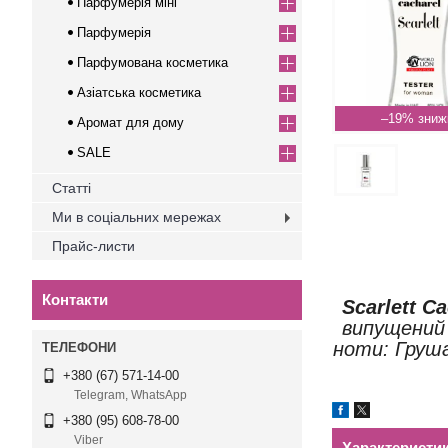
Парфумерія міні
Парфумерія
Парфумована косметика
Азіатська косметика
–19%
Аромат для дому
SALE
Статті
Ми в соціальних мережах
Прайс-листи
Контакти
Scarlett C
випущений 
ноти: Груша
+380 (67) 571-14-00
Telegram, WhatsApp
+380 (95) 608-78-00
Viber
Характеристи