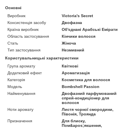
Основні
Виробник
Victoria's Secret
Консистенція засобу
Двофазна
Країна виробник
Об'єднані Арабські Емірати
Область застосування
Кінчики волосся
Стать
Жіноча
Тип застосування
Незмивний
Користувальницькі характеристики
Група аромату
Квіткові
Додатковий ефект
Ароматизація
Категорія
Косметика для волосся
Мoдель
Bombshell Passion
Найменування
Двофазний парфумований
спрей-кондиціонер для
волосся
Ноти аромату
Листя чорної смородини,
Півонія, Троянда
Призначення
Для блиску,
Пом&apos;якшення,