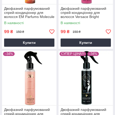
Двофазний парфумований
Двофазний парфумований
спрей-кондиціонер для
спрей-кондиціонер для
волосся EM Parfums Molecule
волосся Versace Bright
02 Brand Collection 150 мл
Crystal Brand Collection 150
В наявності
В наявності
мл
99
99
₴
₴
150 ₴
150 ₴
Купити
Купити
–34%
СУПЕР ЦІНА!!!
–34%
Двофазний парфумований
Двофазний парфумований
спрей-кондиціонер для
спрей-кондиціонер для