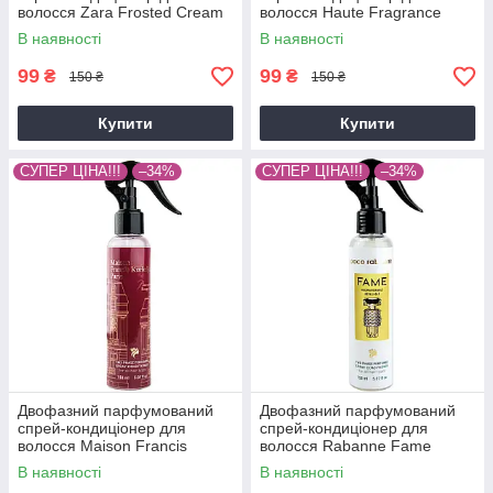
волосся Zara Frosted Cream
волосся Haute Fragrance
Brand Collection 150 мл
Company Devils Intrigue
В наявності
В наявності
Brand Collection 150 мл
99
99
₴
₴
150 ₴
150 ₴
Купити
Купити
СУПЕР ЦІНА!!!
–34%
СУПЕР ЦІНА!!!
–34%
Двофазний парфумований
Двофазний парфумований
спрей-кондиціонер для
спрей-кондиціонер для
волосся Maison Francis
волосся Rabanne Fame
Kurkdjian Baccarat Rouge 540
Brand Collection 150 мл
В наявності
В наявності
Extrait De Parfum Brand