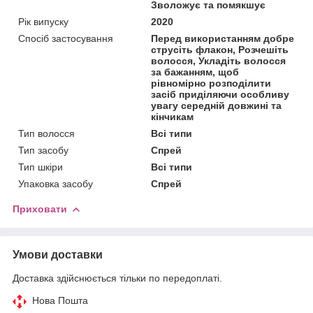
Зволожує та помякшує
Рік випуску
2020
Спосіб застосування
Перед використанням добре
струсіть флакон, Розчешіть
волосся, Укладіть волосся
за бажанням, щоб
рівномірно розподілити
засіб приділяючи особливу
увагу середній довжині та
кінчикам
Тип волосся
Всі типи
Тип засобу
Спрей
Тип шкіри
Всі типи
Упаковка засобу
Спрей
Приховати
Умови доставки
Доставка здійснюється тільки по передоплаті.
Нова Пошта