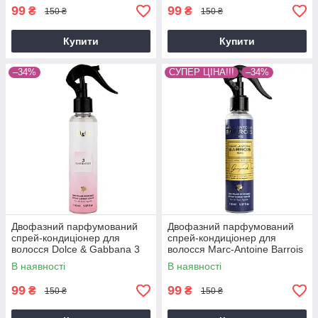
99
99
₴
₴
150 ₴
150 ₴
Купити
Купити
–34%
СУПЕР ЦІНА!!!
–34%
Двофазний парфумований
Двофазний парфумований
спрей-кондиціонер для
спрей-кондиціонер для
волосся Dolce & Gabbana 3
волосся Marc-Antoine Barrois
LImperatrice Brand Collection
Ganymede Brand Collection
В наявності
В наявності
150 мл
150 мл
99
99
₴
₴
150 ₴
150 ₴