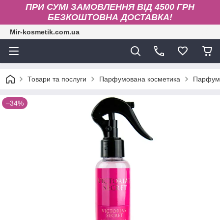
ПРИ СУМІ ЗАМОВЛЕННЯ ВІД 4500 ГРН
БЕЗКОШТОВНА ДОСТАВКА!
Mir-kosmetik.com.ua
Товари та послуги
Парфумована косметика
Парфумо
–34%