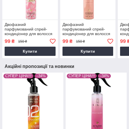
Двофазний
Двофазний
Дво
парфумований спрей-
парфумований спрей-
пар
кондиціонер для волосся
кондиціонер для волосся
конд
Victorias Secret Crush
Zara Frosted Cream Brand
EM P
99
99
99
₴
₴
150 ₴
150 ₴
Brand Collection 150 мл
Collection 150 мл
Bran
Купити
Купити
Акційні пропозиції та новинки
СУПЕР ЦІНА!!!
–34%
СУПЕР ЦІНА!!!
–34%