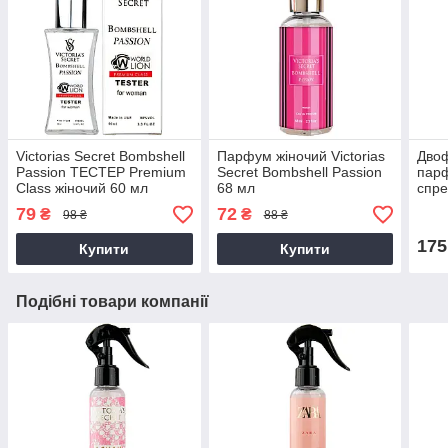
Victorias Secret Bombshell
Парфум жіночий Victorias
Дво
Passion ТЕСТЕР Premium
Secret Bombshell Passion
пар
Class жіночий 60 мл
68 мл
спре
Vict
79
72
₴
₴
98 ₴
88 ₴
Pass
200 
175
Купити
Купити
Подібні товари компанії