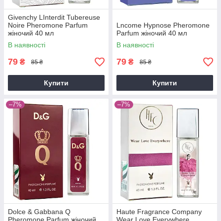
Givenchy LInterdit Tubereuse
Noire Pheromone Parfum
Lncome Hypnose Pheromone
жіночий 40 мл
Parfum жіночий 40 мл
В наявності
В наявності
79
79
₴
₴
85 ₴
85 ₴
Купити
Купити
–7%
–7%
Dolce & Gabbana Q
Haute Fragrance Company
Pheromone Parfum жіночий
Wear Love Everywhere