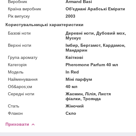
Виробник
Armand Basi
Країна виробник
Об'єднані Арабські Емірати
Рік випуску
2003
Користувальницькі характеристики
Базові ноти
Деревні ноти, Дубовий мох,
Мускус
Верхні ноти
Імбир, Бергамот, Кардамон,
Мандарин
Група аромату
Квіткові
Категорія
Pheromone Parfum 40 мл
Мoдель
In Red
Найменування
Міні парфум
Об&apos;єм
40 мл
Середні ноти
Жасмин, Лілія, Листя
фіалки, Троянда
Стать
Жіночий
Флакон
Скло
Приховати