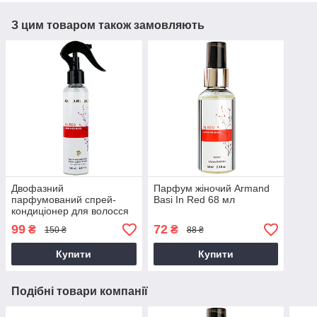
З цим товаром також замовляють
Двофазний
Парфум жіночий Armand
парфумований спрей-
Basi In Red 68 мл
кондиціонер для волосся
Armand Basi in Red Brand
99
72
₴
₴
150 ₴
88 ₴
Collection 150 мл
Купити
Купити
Подібні товари компанії