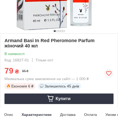
Armand Basi In Red Pheromone Parfum
жіночий 40 мл
В наявності
Код: 16827-01
Тільки опт
79
₴
85 ₴
Мінімальна сума замовлення на сайті — 1 000 ₴
Економія
6 ₴
Залишилось
45 днів
Купити
Опис
Характеристики
Доставка
Оплата
Умови 