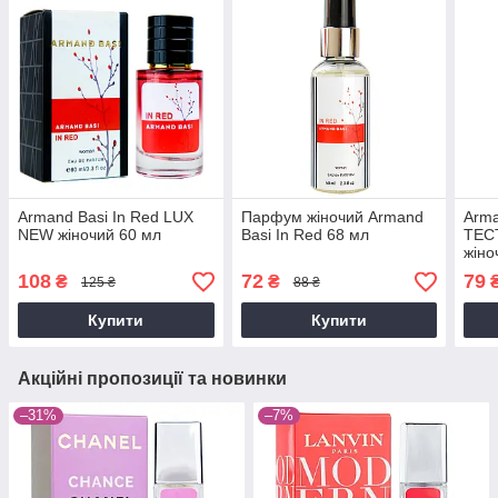
Armand Basi In Red LUX
Парфум жіночий Armand
Arma
NEW жіночий 60 мл
Basi In Red 68 мл
ТЕС
жіно
108
72
79
₴
₴
125 ₴
88 ₴
Купити
Купити
Акційні пропозиції та новинки
–31%
–7%