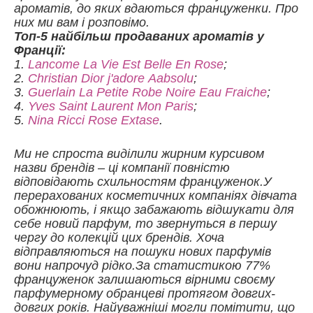
ароматів, до яких вдаються француженки. Про
них ми вам і розповімо.
Топ-5 найбільш продаваних ароматів у
Франції:
1.
Lancome La Vie Est Belle En Rose
;
2.
Christian Dior j'adore Аabsolu
;
3.
Guerlain La Petite Robe Noire Eau Fraiche
;
4.
Yves Saint Laurent Mon Paris
;
5.
Nina Ricci Rose Extase
.
Ми не спроста виділили жирним курсивом
назви брендів – ці компанії повністю
відповідають схильностям француженок.У
перерахованих косметичних компаніях дівчата
обожнюють, і якщо забажають відшукати для
себе новий парфум, то звернуться в першу
чергу до колекцій цих брендів. Хоча
відправляються на пошуки нових парфумів
вони напрочуд рідко.За статистикою 77%
француженок залишаються вірними своєму
парфумерному обранцеві протягом довгих-
довгих років. Найуважніші могли помітити, що