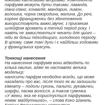
ніжними квітковими акордами. Компоненти
парфумів можуть бути такими: лаванда,
іланг-іланг, конвалія, мандарин, лимон,
волошка, чорна смородина, малина. До речі,
корінні француженки без збентеження
використовують важкі,звучні, з приємним
шлейфом аромати в теплий період року. І
навіть не замислюються чекати для цього –
ніби як більш підходящого, холодного періоду.
В цілому, саме такі духи і є найбільш ходовими
у французьких красунь.
Тонкощі нанесення
На нанесення парфумів вони відводять по
кілька хвилин, адже як наставляє велика
модельєр:
наносити парфум необхідно всюди, що може
нагадати про вас, після того як ви залишили
кімнату – подоли суконь, пальто, рукавички,
шарфи, пасма волосся, а також сумочка.
«У жінки, яка не користується парфумами,
немає майбутнього», – слова Коко Шанель.