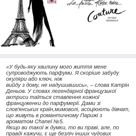
«У будь-яку хвилину мого життя мене
супроводжують парфуми. Я скоріше забуду
окуляри або ключ, ніж
вийду з дому, не надушившись», – слова Катрін
Деньов. У словах легендарної французької
актриси таїться ставлення кожної
француженки до парфумерії.
Дами зі
слов'янських країн,мимоволі, асоціюють дівчат,
що живуть в романтичному Парижі з
ароматом Chanel №5.
Якщо ви такої ж думки, то ви праві, але, по
правді кажучи, є ще безліч інших чудових