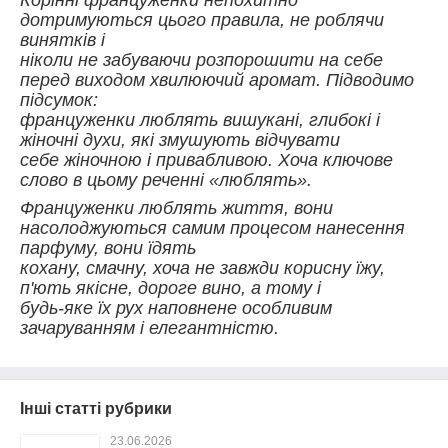
Корінні француженки непохитно
дотримуються цього правила, не роблячи
винятків і
ніколи не забуваючи розпорошити на себе
перед виходом хвилюючий аромат. Підводимо
підсумок:
француженки люблять вишукані, глибокі і
жіночні духи, які змушують відчувати
себе жіночною і привабливою. Хоча ключове
слово в цьому реченні «люблять».
Француженки люблять життя, вони
насолоджуються самим процесом нанесення
парфуму, вони їдять
кохану, смачну, хоча не завжди корисну їжу,
п'ють якісне, дороге вино, а тому і
будь-яке їх рух наповнене особливим
зачаруванням і елегантністю.
Інші статті рубрики
23.06.2026