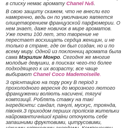
в списку немає аромату
Chanel №5
.
В свою защиту скажем, что не внесли его
намеренно, ведь он по умолчанию является
олицетворением французской парфюмерии. О
нем знает, даже новичок в мире ароматов.
Уже почти 100 лет, это творение не
перестает восхищать сердца женщин, и не
только в стране, где он был создан, но и по
всему миру. Одной из поклонниц аромата была
сама
Мэрилин Монро
. Сегодня же многие
молодые девушки, в поисках чего-то более
подходящего к их возрасту, все чаще
выбирают
Chanel Coco Mademoiselle
.
З орієнтацією на пору року В період з
прохолодного вересня до морозного лютого
француженки воліють насичені, тягучі
композиції. Роблять ставку на такі
інгредієнти: сандал, пачулі, мускус, троянда,
півонія.З приходом перших пролісків жительки
найромантичнішої країни оточують себе
запашними фруктовими, цитрусовими,