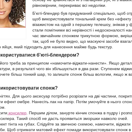
рівномірним, перекриває всі недоліки.
Б'юті-блендер був придуманий спеціально, щоб отри
щоб використовувати тональний крем без «ефекту м
візажистом на одній з першому телешоу, знімав у 
стали помітними всі нерівності і недосконалості на
час звичайним спонжем трикутною формою, виріши
так, щоб не було видно, що маскуючі засоби взагал
о яйця, який підходить для нанесення майже будь текстур.
 користуватися б'юті-блендером?
його треба за принципом «намочити-віджати-нанести». Якщо детальн
атури, в результаті чого він збільшується в два рази. Ступенем ві
очете більш тонкий шар, то залиште спонж більш вологим, якщо ж ва
використовувати спонж?
нігтях. Для цього аксесуар потрібно розрізати на дві частини, покрит
и ефект омбре. Нанесіть лак на папір. Потім умочуйте в нього спонж 
ом.
сити
консилер
. Першим ділом, занурте кінчик спонжа в пудру і розпо
силера. Такий спосіб не дасть проявиться зморшки навколо очей.
ект тінта на губах. Слідуйте за звичною схемою, намочити, віджати 
губи. Щоб отримати матовий ефект помади використовувати спонж в 