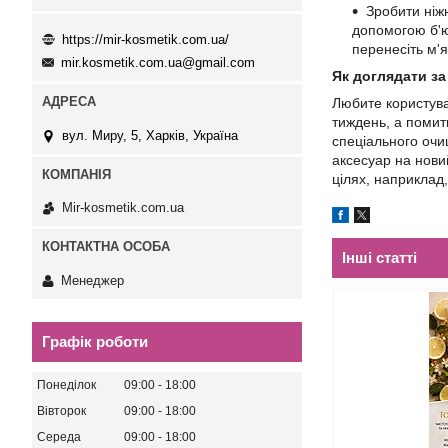
Зробити ніж
допомогою б'ют
https://mir-kosmetik.com.ua/
перенесіть м'
mir.kosmetik.com.ua@gmail.com
Як доглядати за
Любите користува
тиждень, а помит
вул. Миру, 5, Харків, Україна
спеціального очи
аксесуар на нови
цілях, наприклад,
Mir-kosmetik.com.ua
Інші статті
Менеджер
Графік роботи
Понеділок
09:00
18:00
Вівторок
09:00
18:00
Середа
09:00
18:00