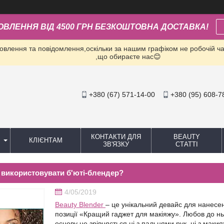
ОВЛЕННЯ ВІД 4500 ГРН БЕЗКОШТОВНА ДОСТАВКА!
влення та повідомлення,оскільки за нашим графіком не робочій час
,що обираєте нас😊
+380 (67) 571-14-00
+380 (95) 608-7
КОНТАКТИ ДЛЯ
BEAUTY
КЛІЄНТАМ
ЗВ'ЯЗКУ
СТАТТІ
 використовувати б'юті-блендер?
4/05/2019
Beauty Blender
– це унікальний девайс для нанесен
позиції «Кращий гаджет для макіяжу». Любов до нь
основу не зрівняється ні з пальцями рук, ні з ма