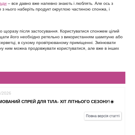
ади
– все давно вже напевно знають і люблять. Але ось з
е з нього наберіть продукт округлою частиною спонжа, і
о щоразу після застосування. Користуватися спонжем цілий
чищати його необхідно ретельно з використанням шампуню або
ерветці, в сухому провітрюваному приміщенні. Змінювати
міну ним можна продовжувати користуватися, але вже в інших
6/2026
ОВАНИЙ СПРЕЙ ДЛЯ ТІЛА- ХІТ ЛІТНЬОГО СЕЗОНУ!☀️
Повна версія статті