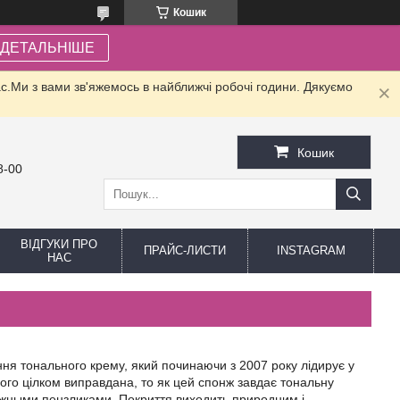
Кошик
ДЕТАЛЬНІШЕ
.Ми з вами зв'яжемось в найближчі робочі години. Дякуємо
Кошик
8-00
ВІДГУКИ ПРО
ПРАЙС-ЛИСТИ
INSTAGRAM
НАС
ня тонального крему, який починаючи з 2007 року лідирує у
ого цілком виправдана, то як цей спонж завдає тональну
кияжными пензликами. Покриття виходить природним і