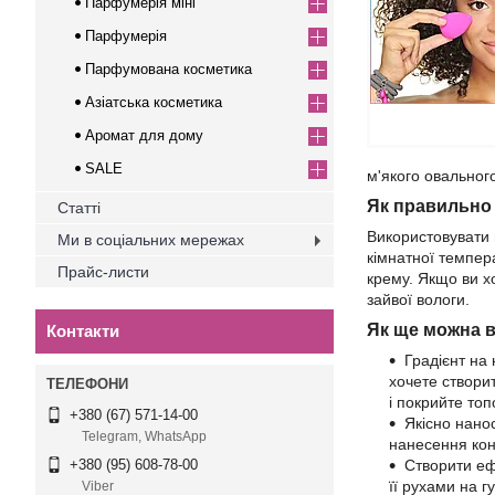
Парфумерія міні
Парфумерія
Парфумована косметика
Азіатська косметика
Аромат для дому
SALE
м'якого овальног
Як правильно
Статті
Використовувати 
Ми в соціальних мережах
кімнатної темпер
Прайс-листи
крему. Якщо ви х
зайвої вологи.
Як ще можна 
Контакти
Градієнт на 
хочете створит
і покрийте топ
+380 (67) 571-14-00
Якісно нано
Telegram, WhatsApp
нанесення кон
Створити еф
+380 (95) 608-78-00
її рухами на 
Viber