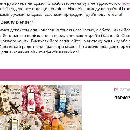
ний рум'янець на щоках. Спосіб створення рум'ян з допомогою
пом
і-блендера все стає ще простіше. Нанесіть помаду на зап'ясті і вж
якими рухами на щоки. Красивий, природний рум'янець готовий!
 Beauty Blender?
тися девайсом для нанесення тонального крему, любите і мити йог
и його лише в неділю – це загрожує появою мікробів і бактерій. О
щаючого кошти. Висихати його залишайте на чистому рушнику або с
й візажисти радять один раз в три місяці. По закінченню цього тер
 для виконання різних ефектів в манікюрі.
23/0
ПАРФУМ