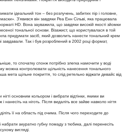
мати ідеальний тон – без розлучень, забитих пір і головне,
аски». З'явився він завдяки Реа Енн Сільві, яка працювала
форматі HD. Вона зауважила, що завдяки високій якості зйомки
несеної тональної основи. Візажист, що користувалася в той
ла придумати засіб, який дозволить нанести тональний крем
і завдавали. Так і був розроблений в 2002 році формат,
іше, то спочатку спонж потрібно злегка намочити у воді
джиму можна контролювати щільність нанесення тонального
ша мета щільне покриття, то слід ретельно віджати девайс від
и нігті основним кольором і вибрати відтінки, якими ви
і нанесіть на ніготь. Після видаліть все зайве навколо нігтя
діліть її на область під очима. Після чого переходите до
і набрати акуратно губну помаду з тюбика, далі перенесіть
сухому вигляді.