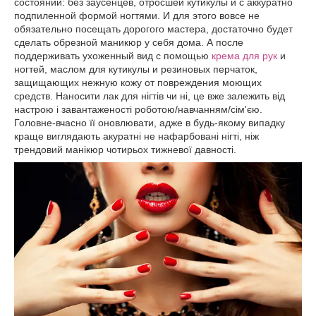
состоянии: без заусенцев, отросшей кутикулы и с аккуратно
подпиленной формой ногтями. И для этого вовсе не
обязательно посещать дорогого мастера, достаточно будет
сделать обрезной маникюр у себя дома. А после
поддерживать ухоженный вид с помощью
крема для рук
и
ногтей, маслом для кутикулы и резиновых перчаток,
защищающих нежную кожу от повреждения моющих
средств. Наносити лак для нігтів чи ні, це вже залежить від
настрою і завантаженості роботою/навчанням/сім'єю.
Головне-вчасно її оновлювати, адже в будь-якому випадку
краще виглядають акуратні не нафарбовані нігті, ніж
трендовий манікюр чотирьох тижневої давності.