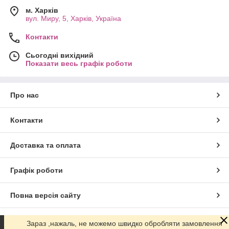
м. Харків
вул. Миру, 5, Харків, Україна
Контакти
Сьогодні вихідний
Показати весь графік роботи
Про нас
Контакти
Доставка та оплата
Графік роботи
Повна версія сайту
Сайт створено на маркетплейсі
Prom.ua
Зараз ,нажаль, не можемо швидко обробляти замовлення