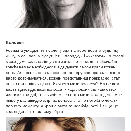
Волосся
Розкішна укладання з салону здатна перетворити будь-яку
жінку, а ось повна відсутність «порядку» і «чистоти» на голові
може дуже сильно зіпсувати загальне враження. Звичайно,
зовсім немає необхідності відвідувати салон краси кожен
день. Але ось чисті волосся - це непорушне правило, якого
варто дотримуватися, кожній представниці прекрасної статі
не залежно від ситуації. Як часто мити волосся? На це вам
дасть відповідь, ваші волосся. Якщо локони залишаються
чистими три дні, то звичайно не варто мити кожен день. Але
якщо у вас швидко жирних волосся, то не потрібно чекати
певного моменту, а краще мити за необхідності. І якщо це
кожен день, то так тому і бути.