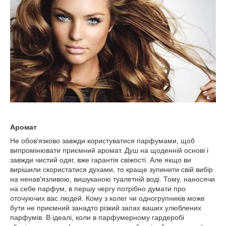
Аромат
Не обов'язково завжди користуватися парфумами, щоб
випромінювати приємний аромат. Душ на щоденній основі і
завжди чистий одяг, вже гарантія свіжості. Але якщо ви
вирішили скористатися духами, то краще зупинити свій вибір
на ненав'язливою, вишуканою туалетній воді. Тому, наносячи
на себе парфум, в першу чергу потрібно думати про
оточуючих вас людей. Кому з колег чи одногрупників може
бути не приємний занадто різкий запах ваших улюблених
парфумів. В ідеалі, коли в парфумерному гардеробі