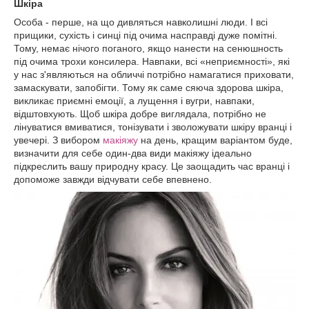
Шкіра
Особа - перше, на що дивляться навколишні люди. І всі
прищики, сухість і синці під очима насправді дуже помітні.
Тому, немає нічого поганого, якщо нанести на сенюшность
під очима трохи консилера. Навпаки, всі «неприємності», які
у нас з'являються на обличчі потрібно намагатися приховати,
замаскувати, запобігти. Тому як саме сяюча здорова шкіра,
викликає приємні емоції, а лущення і вугри, навпаки,
відштовхують. Щоб шкіра добре виглядала, потрібно не
лінуватися вмиватися, тонізувати і зволожувати шкіру вранці і
увечері. З вибором
макіяжу
на день, кращим варіантом буде,
визначити для себе один-два види макіяжу ідеально
підкреслить вашу природну красу. Це заощадить час вранці і
допоможе завжди відчувати себе впевнено.