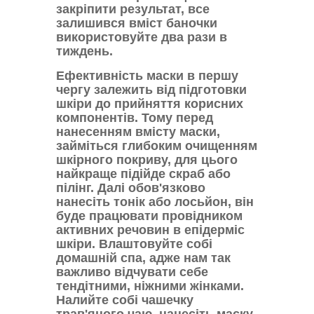
закріпити результат, все
залишився вміст баночки
використовуйте два рази в
тиждень.
Ефективність маски в першу
чергу залежить від підготовки
шкіри до прийняття корисних
компонентів. Тому перед
нанесенням вмісту маски,
займіться глибоким очищенням
шкірного покриву, для цього
найкраще підійде скраб або
пілінг. Далі обов'язково
нанесіть тонік або лосьйон, він
буде працювати провідником
активних речовин в епідерміс
шкіри. Влаштовуйте собі
домашній спа, адже нам так
важливо відчувати себе
тендітними, ніжними жінками.
Налийте собі чашечку
трав'яного чаю, нанесіть маску