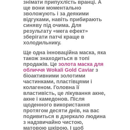
знімати припухлість вранці. А
ще вони моментально
зволожують і за деякими
відгуками, навіть прибирають
синяву під очима. Для
результату «мега ефект»
зберігати патчі краще в
холодильнику.
Ще одна інноваційна маска, яка
також знаходиться в топі
продажів. Це
золота маска для
обличчя Wokali Gold Cavia
r з
біоактивними золотими
частинками, пластівцями і
колагеном. Головна її
властивість, це лікування акне,
акне і камедонов. Після
щоденного використання
протягом десяти днів, на вас
подивиться в дзеркало людина
з надзвичайно чистою,
матовою шкірою. І щоб