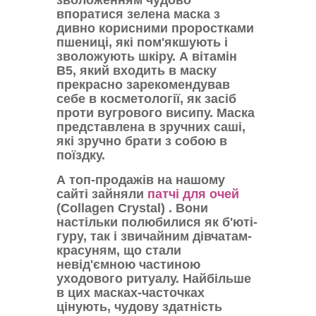
зволоженням чудово
впоратися зелена маска з
дивно корисними проростками
пшениці, які пом'якшують і
зволожують шкіру. А вітамін
B5, який входить в маску
прекрасно зарекомендував
себе в косметології, як засіб
проти вугрового висипу. Маска
представлена в зручних саші,
які зручно брати з собою в
поїздку.
А топ-продажів на нашому
сайті зайняли
патчі для очей
(Collagen Crystal) . Вони
настільки полюбилися як б'юті-
гуру, так і звичайним дівчатам-
красуням, що стали
невід'ємною частиною
уходового ритуалу. Найбільше
в цих масках-часточках
цінують, чудову здатність