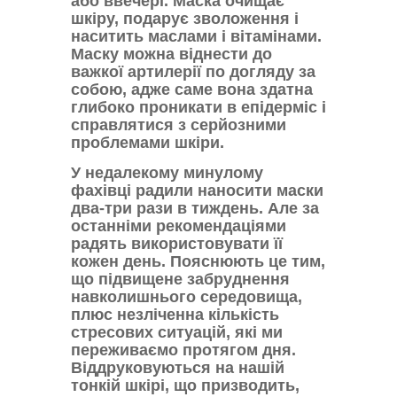
або ввечері. Маска очищає
шкіру, подарує зволоження і
наситить маслами і вітамінами.
Маску можна віднести до
важкої артилерії по догляду за
собою, адже саме вона здатна
глибоко проникати в епідерміс і
справлятися з серйозними
проблемами шкіри.
У недалекому минулому
фахівці радили наносити маски
два-три рази в тиждень. Але за
останніми рекомендаціями
радять використовувати її
кожен день. Пояснюють це тим,
що підвищене забруднення
навколишнього середовища,
плюс незліченна кількість
стресових ситуацій, які ми
переживаємо протягом дня.
Віддруковуються на нашій
тонкій шкірі, що призводить,