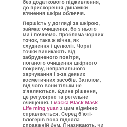
без додаткового підживлення,
до прискорення динаміки
в'янення шкіри обличчя.
Першість у догляді за шкірою,
займає очищення, бо з нього
ми і почнемо. Проблема чорних
точок, така ж вічна, як
схуднення і целюліт. Чорні
точки виникають від
забрудненого повітря,
поганого очищення шкірного
покриву, неправильного
харчування і з-за деяких
косметичних засобів. Загалом,
від чого вони тільки не
з'являються. Єдине рішення,
це регулярне та ретельне
очищення. І
маска Black Mask
Life ming yuan
з цим відмінно
справляється. Серед б'юті-
блогерів вона підняла
справжній бум, її називають, чи