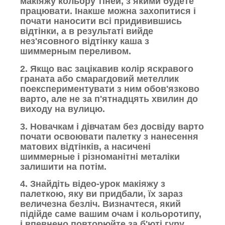
макіяжу кольору тіней, з якими будете
працювати. Інакше можна захопитися і
почати наносити всі придивившись
відтінки, а в результаті вийде
нез'ясовного відтінку каша з
шиммерным переливом.
2. Якщо вас зацікавив колір яскравого
граната або смарагдовий метеллик
поекспериментувати з ним обов'язково
варто, але не за п'ятнадцять хвилин до
виходу на вулицю.
3. Новачкам і дівчатам без досвіду варто
почати освоювати палетку з нанесення
матових відтінків, а насичені
шиммерные і різноманітні металіки
залишити на потім.
4. Знайдіть відео-урок макіяжу з
палеткою, яку ви придбали, їх зараз
величезна безліч. Визначтеся, який
підійде саме вашим очам і кольоротипу,
і впевнено повторюйте за б'юті гуру.