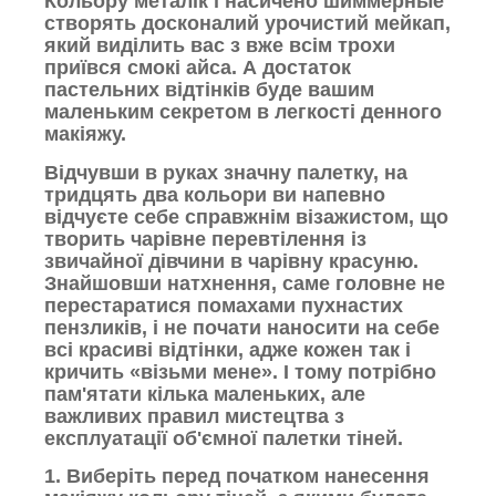
Кольору металік і насичено шиммерные
створять досконалий урочистий мейкап,
який виділить вас з вже всім трохи
приївся смокі айса. А достаток
пастельних відтінків буде вашим
маленьким секретом в легкості денного
макіяжу.
Відчувши в руках значну палетку, на
тридцять два кольори ви напевно
відчуєте себе справжнім візажистом, що
творить чарівне перевтілення із
звичайної дівчини в чарівну красуню.
Знайшовши натхнення, саме головне не
перестаратися помахами пухнастих
пензликів, і не почати наносити на себе
всі красиві відтінки, адже кожен так і
кричить «візьми мене». І тому потрібно
пам'ятати кілька маленьких, але
важливих правил мистецтва з
експлуатації об'ємної палетки тіней.
1. Виберіть перед початком нанесення