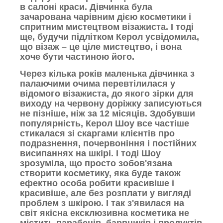
в салоні краси. Дівчинка була
зачарована чарівним дією косметики і
спритним мистецтвом візажиста. І тоді
ще, будучи підлітком Керол усвідомила,
що візаж – це ціле мистецтво, і вона
хоче бути частиною його.
Через кілька років маленька дівчинка з
палаючими очима перевтілилася у
відомого візажиста, до якого зірки для
виходу на червону доріжку записуються
не пізніше, ніж за 12 місяців. Здобувши
популярність, Керол Шоу все частіше
стикалася зі скаргами клієнтів про
подразнення, почервоніння і постійних
висипаннях на шкірі. І тоді Шоу
зрозуміла, що просто зобов'язана
створити косметику, яка буде також
ефектно особа робити красивіше і
красивіше, але без розплати у вигляді
проблем з шкірою. І так з'явилася на
світ якісна ексклюзивна косметика не