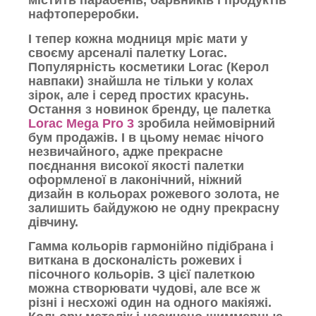
містить парабенів, барвників і продуктів
нафтопереробки.
І тепер кожна модниця мріє мати у
своєму арсеналі палетку Lorac.
Популярність косметики Lorac (Керол
навпаки) знайшла не тільки у колах
зірок, але і серед простих красунь.
Остання з новинок бренду, це палетка
Lorac Mega Pro 3
зробила неймовірний
бум продажів. І в цьому немає нічого
незвичайного, адже прекрасне
поєднання високої якості палетки
оформленої в лаконічний, ніжний
дизайн в кольорах рожевого золота, не
залишить байдужою не одну прекрасну
дівчину.
Гамма кольорів гармонійно підібрана і
виткана в досконалість рожевих і
пісочного кольорів. З цієї палеткою
можна створювати чудові, але все ж
різні і несхожі один на одного макіяжі.